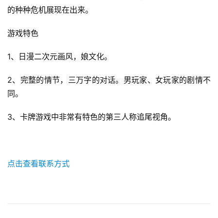
戏
的种种危机展现在出来。
游戏特色 
单
机
1、日漫二次元画风，娘文化。
游
戏
2、完整的情节，三万字的对话。男玩家、女玩家的剧情不
同。
休
闲
3、卡牌游戏中非常有特色的第三人称追尾视角。
游
戏
2
点击查看联系方式
0
2
5
第
十