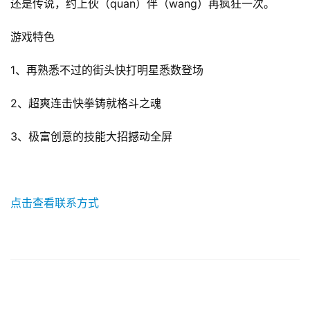
还是传说，约上伙（quan）伴（wang）再疯狂一次。
对
接
游戏特色 
会
1、再熟悉不过的街头快打明星悉数登场
上
2、超爽连击快拳铸就格斗之魂
海
站
3、极富创意的技能大招撼动全屏
中
点击查看联系方式
文
(
中
国
)