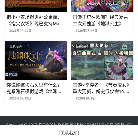
把小小农场搬进办公桌面，
日漫正统在欧洲？经典复古
《指尖农场》现已支持Mac
二次元独游《地狱公主》现
系统！
已EA上线
2026年7月22日
2026年7月17日
单机游戏
单机游戏
你说你这块石头里有什么？
音游×幸存者！《节奏魔女》
克系赌石模拟游戏《地渊珠
重大更新，新史低仅需14.7
宝匠》6月12日开启Steam
元
2026年6月12日
2026年6月9日
免费测试！
Copyright © 2013 游戏茶馆 版权所有
蜀ICP备11004573号-7
增值电信业务
经营许可证 川B2-20170060号
联系我们