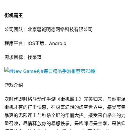
三
届
街机霸王
金
茶
公司团队：北京馨诚明德网络科技有限公司
奖
程序平台：IOS正版、Android
需求目标：找渠道 
7
月
3
游戏介绍 
0
次时代即时格斗动作手游《街机霸王》完美归来，与你重温
日
街机才有的打击快感，在极富幻想的虚空世界中，感受节奏
游
暴爽的无限连击与秒杀全屏的华丽大招。接受来自格斗的力
量召唤，尽情释放你的暴怒铁拳。是咆哮还是主宰，是信仰
茶