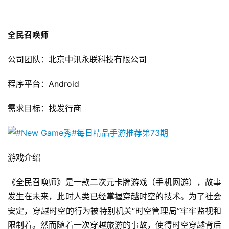
首
全民召唤师
页
公司团队：北京中讯永联科技有限公司
游
茶
程序平台：Android
原
创
需求目标：找发行商
游
戏
游戏介绍 
业
界
《全民召唤师》是一款二次元卡牌游戏（手机网游），故事
发生在未来，此时人类已经掌握穿越时空的技术。为了社会
手
安定，穿越时空的行为被特别机关“时空管理局”牢牢监视和
机
限制着。然而随着一次穿越旅游的事故，使得时空穿越背后
游