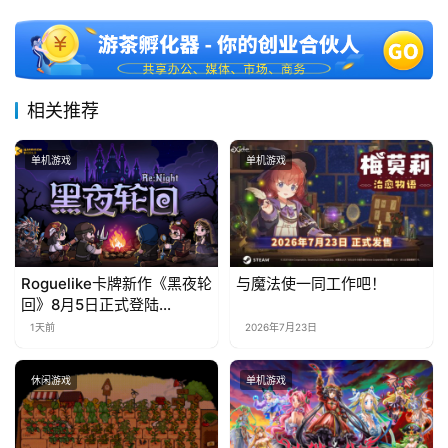
相关推荐
单机游戏
单机游戏
Roguelike卡牌新作《黑夜轮
与魔法使一同工作吧！
回》8月5日正式登陆
Steam，首发9折优惠开启
1天前
2026年7月23日
休闲游戏
单机游戏