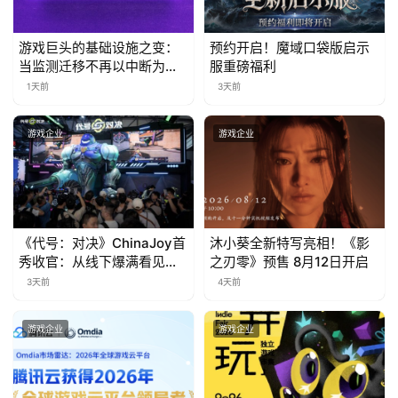
日
游
游戏巨头的基础设施之变：
预约开启！魔域口袋版启示
当监测迁移不再以中断为代
服重磅福利
茶
价
1天前
3天前
对
游戏企业
游戏企业
接
会
上
海
《代号：对决》ChinaJoy首
沐小葵全新特写亮相！《影
秀收官：从线下爆满看见玩
之刃零》预售 8月12日开启
站
家的真实期待
3天前
4天前
游戏企业
游戏企业
中
文
(