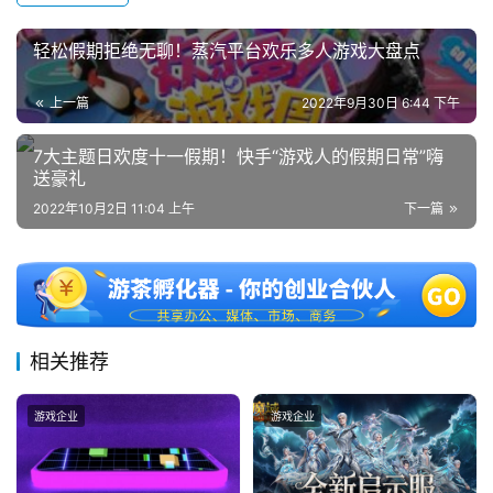
0
2
轻松假期拒绝无聊！蒸汽平台欢乐多人游戏大盘点
5
第
上一篇
2022年9月30日 6:44 下午
十
三
7大主题日欢度十一假期！快手“游戏人的假期日常”嗨
届
送豪礼
金
2022年10月2日 11:04 上午
下一篇
茶
奖
7
相关推荐
月
游戏企业
游戏企业
3
0