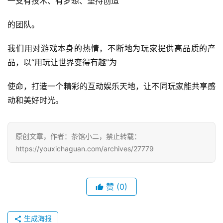
一支有技术、有梦想、坚持创造
的团队。
手
机
我们用对游戏本身的热情，不断地为玩家提供高品质的产
游
品，以“用玩让世界变得有趣”为
戏
使命，打造一个精彩的互动娱乐天地，让不同玩家能共享感
单
动和美好时光。
机
游
戏
原创文章，作者：茶馆小二，禁止转载：
https://youxichaguan.com/archives/27779
休
闲
游
赞
(0)
戏
2
生成海报