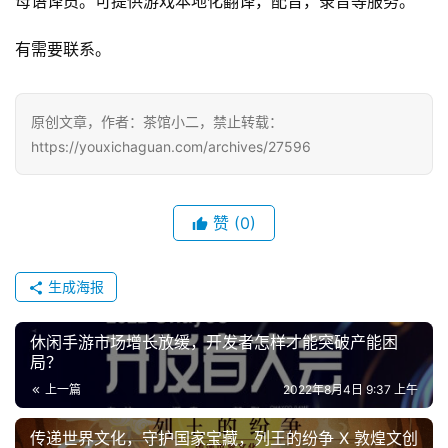
母语译员。可提供游戏本地化翻译，配音，录音等服务。
机
游
有需要联系。
戏
单
原创文章，作者：茶馆小二，禁止转载：
机
https://youxichaguan.com/archives/27596
游
戏
赞
(0)
休
闲
游
生成海报
戏
休闲手游市场增长放缓，开发者怎样才能突破产能困
2
局？
0
上一篇
2022年8月4日 9:37 上午
2
5
传递世界文化，守护国家宝藏，列王的纷争 X 敦煌文创