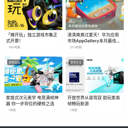
茶
对
接
会
「摊开玩」独立游戏市集正
清清爽爽过夏天！华为应用
式开票！
市场AppGallery本月最佳上
上
新，款款提升幸福感
19小时前
21小时前
海
游戏企业
游戏企业
站
中
文
家族式次元美学 电竞满帧神
开放世界从容驾驭 助玩家高
(
器 你一步到位的硬核之选
帧畅玩新游
中
1天前
1天前
国
)