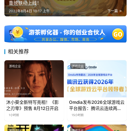
第
重磅联动上线！
十
2022年8月4日 10:17 上午
下一篇
三
届
金
茶
奖
相关推荐
游戏企业
游戏企业
7
月
3
沐小葵全新特写亮相！《影
Omdia发布2026全球游戏云
0
之刃零》预售 8月12日开启
平台报告：腾讯云连续两年
日
入选“领导者”象限
1小时前
15小时前
游
游戏企业
游戏企业