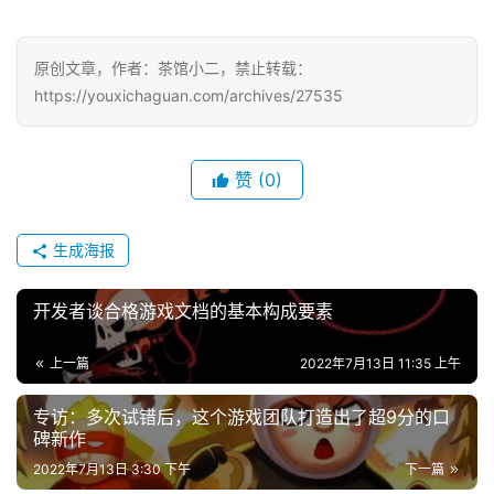
戏
原创文章，作者：茶馆小二，禁止转载：
单
https://youxichaguan.com/archives/27535
机
游
戏
赞
(0)
休
闲
生成海报
游
戏
开发者谈合格游戏文档的基本构成要素
2
上一篇
2022年7月13日 11:35 上午
0
2
专访：多次试错后，这个游戏团队打造出了超9分的口
碑新作
5
第
2022年7月13日 3:30 下午
下一篇