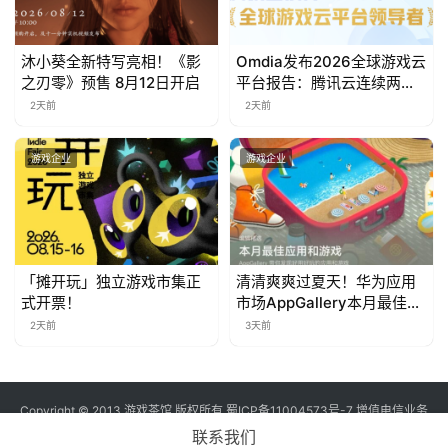
对
接
沐小葵全新特写亮相！《影
Omdia发布2026全球游戏云
之刃零》预售 8月12日开启
平台报告：腾讯云连续两年
会
入选“领导者”象限
2天前
2天前
上
海
游戏企业
游戏企业
站
中
「摊开玩」独立游戏市集正
清清爽爽过夏天！华为应用
文
式开票！
市场AppGallery本月最佳上
新，款款提升幸福感
(
2天前
3天前
中
国
)
Copyright © 2013 游戏茶馆 版权所有
蜀ICP备11004573号-7
增值电信业务
经营许可证 川B2-20170060号
联系我们