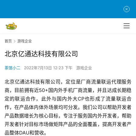
首
页
首页
游戏企业
游
茶
北京亿通达科技有限公司
原
创
茶馆小二
2022年7月13日 12:23 下午
游戏企业
北京亿通达科技有限公司，定位是厂商流量联运代理服务
游
戏
商，目前拥有近50+国内外手机厂商流量，并且达成长期稳
业
定的联运合作，此外与国内外大CP也形成了流量联运合
界
作，在产品体内体外场景均可分发。我们公司以帮助开发者
产品数据增长为核心目标，专注于服务国内外开发者，帮助
手
开发者针对目标市场做矩阵产品的全面覆盖，提高开发者产
机
品整体DAU和营收。
游