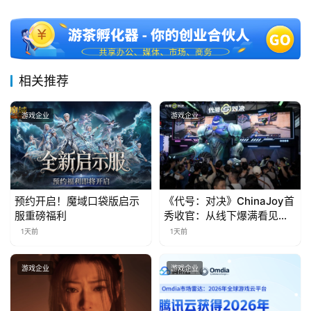
十
三
届
金
茶
相关推荐
奖
游戏企业
游戏企业
7
月
3
预约开启！魔域口袋版启示
《代号：对决》ChinaJoy首
服重磅福利
秀收官：从线下爆满看见玩
0
家的真实期待
1天前
1天前
日
游戏企业
游戏企业
游
茶