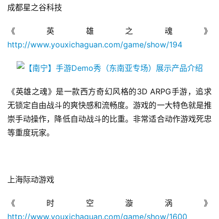
成都星之谷科技
《英雄之魂》
http://www.youxichaguan.com/game/show/194
《英雄之魂》是一款西方奇幻风格的3D ARPG手游，追求
首
无锁定自由战斗的爽快感和流畅度。游戏的一大特色就是推
页
崇手动操作，降低自动战斗的比重。非常适合动作游戏死忠
等重度玩家。
游
茶
原
创
上海际动游戏
游
《时空漩涡》
戏
http://www.youxichaguan.com/game/show/1600