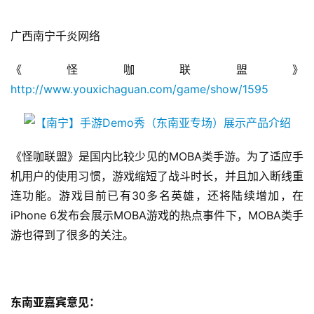
0
日
广西南宁千炎网络
游
《怪咖联盟》
茶
http://www.youxichaguan.com/game/show/1595
对
接
会
《怪咖联盟》是国内比较少见的MOBA类手游。为了适应手
机用户的使用习惯，游戏缩短了战斗时长，并且加入断线重
上
连功能。游戏目前已有30多名英雄，还将陆续增加，在
海
iPhone 6发布会展示MOBA游戏的热点事件下，MOBA类手
站
游也得到了很多的关注。
中
东南亚嘉宾意见：
文