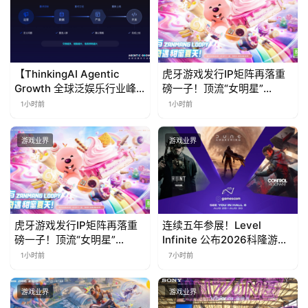
【ThinkingAI Agentic
虎牙游戏发行IP矩阵再落重
Growth 全球泛娱乐行业峰
磅一子！顶流“女明星”
会】Agent 时代，人到底负
ZANMANG LOOPY 正版3D
1小时前
1小时前
责什么
消除手游《消消奇遇》惊喜
曝光
游戏业界
游戏业界
虎牙游戏发行IP矩阵再落重
连续五年参展！Level
磅一子！顶流“女明星”
Infinite 公布2026科隆游戏
ZANMANG LOOPY 正版3D
展产品阵容
1小时前
7小时前
消除手游《消消奇遇》惊喜
曝光
游戏业界
游戏业界