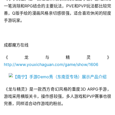
2
一笔消除和RPG结合的主要玩法，PVE和PVP玩法都比较完
0
善，Q版手绘的漫画风格亲切感很强，适合喜欢休闲的轻度
2
手游玩家。
5
第
十
三
成都魔方在线
届
金
《龙与精灵》
茶
http://www.youxichaguan.com/game/show/1606
奖
7
《龙与精灵》是一款西方奇幻风格的重度3D ARPG手游，
游戏采用横版关卡，操作感较强，多人游戏和PVP赛事也很
月
完善，同样适合动作游戏的粉丝。
3