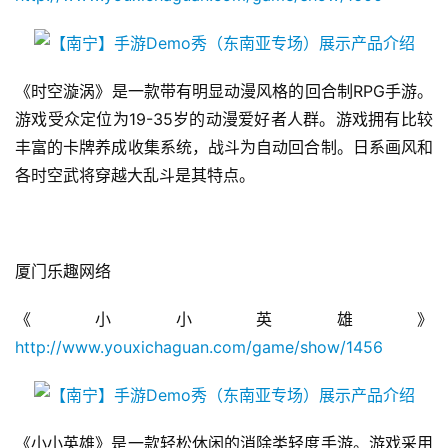
业
界
手
《时空漩涡》是一款带有明显动漫风格的回合制RPG手游。
机
游戏受众定位为19-35岁的动漫爱好者人群。游戏拥有比较
游
丰富的卡牌养成收集系统，战斗为自动回合制。日系画风和
戏
各时空武将穿越大乱斗是其特点。
单
机
游
厦门乐趣网络
戏
《小小英雄》
休
http://www.youxichaguan.com/game/show/1456
闲
游
戏
《小小英雄》是一款轻松休闲的消除类轻度手游。游戏采用