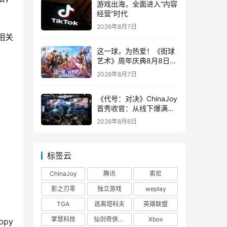
游戏出海，全面进入“内容
经营”时代
2026年8月7日
相关
这一球，为热爱！《街球
艺术》周年庆典8月8日正
式上线，多重福利与全新
2026年8月7日
内容同步开启
《代号：对决》ChinaJoy
首秀收官：从线下爆满看
见玩家的真实期待
2026年8月6日
标签云
ChinaJoy
腾讯
索尼
影之刃零
独立游戏
weplay
TGA
逃离塔科夫
英雄联盟
掌慧科技
仙剑奇侠传四
Xbox
y 