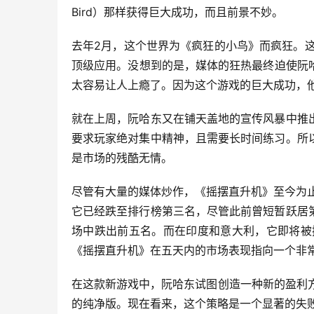
Bird）那样获得巨大成功，而且前景不妙。
去年2月，这个世界为《疯狂的小鸟》而疯狂。
顶级应用。没想到的是，媒体的狂热最终迫使阮哈
太容易让人上瘾了。因为这个游戏的巨大成功，
就在上周，阮哈东又在铺天盖地的宣传风暴中推
要求玩家绝对集中精神，且需要长时间练习。所
是市场的残酷无情。
尽管有大量的媒体炒作，《摇摆直升机》至今为止并
它已经跌至排行榜第三名，尽管此前曾短暂跃居
场中跌出前五名。而在印度和意大利，它即将被
《摇摆直升机》在五天内的市场表现指向一个非
在这款新游戏中，阮哈东试图创造一种新的盈利方
的纯净版。现在看来，这个策略是一个显著的失败