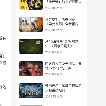
「摊开玩」独立游戏市集
正式开票！
2026年8月7日
修剪皮毛，听些闲聊！
《异兽发廊》全新预告与
Steam免费试玩公开
2026年8月7日
所有
从“下海摸鱼”到“丛林求
生”:《潜水员戴夫》
DLC《丛林》移动端定档
2026年8月7日
8月14日
奇》
然可
腾讯百人二次元团队，要
做不“保守”的二游
2026年8月7日
预约开启！魔域口袋版启
戏依
示服重磅福利
2026年8月7日
法，