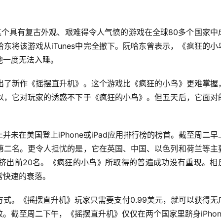
这个具有复古外观、艰难得令人气愤的游戏在全球80多个国家中
东将该游戏从iTunes中完全撤下。阮哈东曾表示，《疯狂的小
他一度无法入睡。
出了新作《摇摆直升机》。这个游戏比《疯狂的小鸟》更难掌握
以，它对玩家的诱惑不下于《疯狂的小鸟》。但五天后，它面对
未在美国登上iPhone或iPad应用排行榜的榜首。截至周二早
第二名。更令人担忧的是，它在英国、中国、以色列和荷兰等主
挤出前20名。《疯狂的小鸟》所取得的普遍成功没有重现。相
常快速的衰落。
式。《摇摆直升机》玩家只需要支付0.99美元，就可以获得无
。截至周二下午，《摇摆直升机》仅仅在两个国家里跻身iPhon