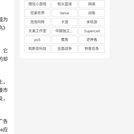
微信小游戏
街头篮球
网易
完美世界
Valve
闲鱼
成为
泡泡玛特
卡游
米哈游
鸟》
天美工作室
中国独立游戏联盟
Supercell
ps5
鹰角
逆神者
帕斯亚科技
全面战争
刺客信条
，它
的却
上，
要市
反，
广告
e应