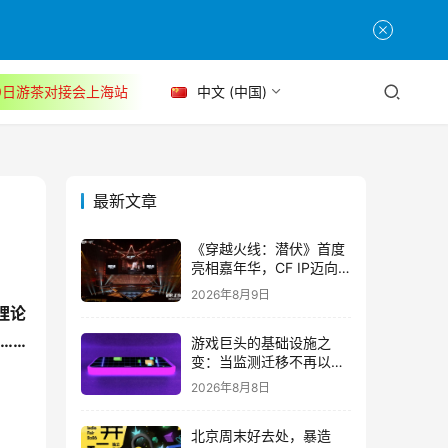
30日游茶对接会上海站
中文 (中国)
最新文章
《穿越火线：潜伏》首度
亮相嘉年华，CF IP迈向
3A叙事新高度
2026年8月9日
理论
……
游戏巨头的基础设施之
变：当监测迁移不再以中
断为代价
2026年8月8日
北京周末好去处，暴造