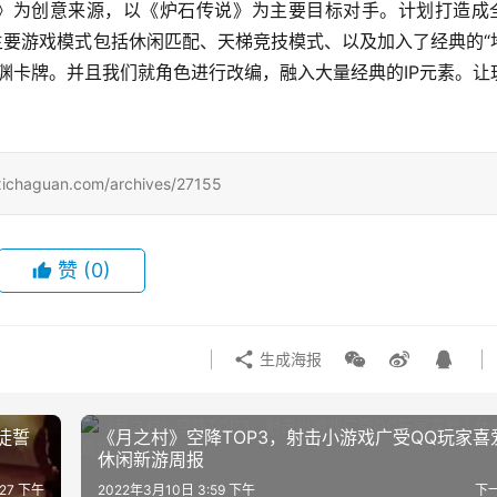
one》为创意来源，以《炉石传说》为主要目标对手。计划打造成
，主要游戏模式包括休闲匹配、天梯竞技模式、以及加入了经典的“
渊卡牌。并且我们就角色进行改编，融入大量经典的IP元素。让
uan.com/archives/27155
赞
(0)
生成海报
徒誓
《月之村》空降TOP3，射击小游戏广受QQ玩家喜爱
休闲新游周报
:27 下午
2022年3月10日 3:59 下午
下