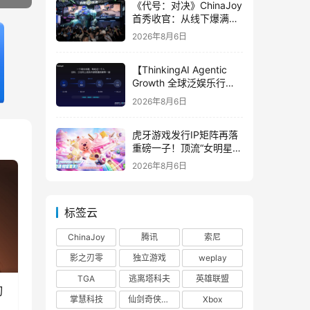
《代号：对决》ChinaJoy
首秀收官：从线下爆满看
见玩家的真实期待
2026年8月6日
【ThinkingAI Agentic
Growth 全球泛娱乐行业
峰会】Agent 时代，人到
2026年8月6日
底负责什么
虎牙游戏发行IP矩阵再落
重磅一子！顶流“女明星”
ZANMANG LOOPY 正版
2026年8月6日
3D消除手游《消消奇遇》
惊喜曝光
标签云
ChinaJoy
腾讯
索尼
影之刃零
独立游戏
weplay
TGA
逃离塔科夫
英雄联盟
刃
掌慧科技
仙剑奇侠传四
Xbox