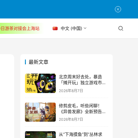
30日游茶对接会上海站
中文 (中国)
最新文章
北京周末好去处，暴造
「摊开玩」独立游戏市集
正式开票！
2026年8月7日
修剪皮毛，听些闲聊！
《异兽发廊》全新预告与
Steam免费试玩公开
2026年8月7日
从“下海摸鱼”到“丛林求