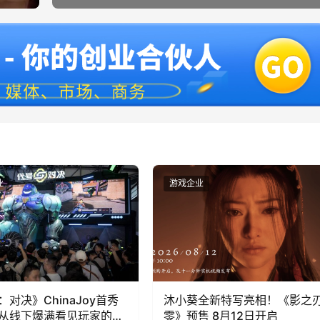
业
游戏企业
：对决》ChinaJoy首秀
沐小葵全新特写亮相！《影之
从线下爆满看见玩家的真
零》预售 8月12日开启