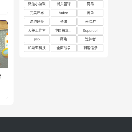
微信小游戏
街头篮球
网易
完美世界
Valve
闲鱼
泡泡玛特
卡游
米哈游
天美工作室
中国独立游戏联盟
Supercell
ps5
鹰角
逆神者
帕斯亚科技
全面战争
刺客信条
场
款