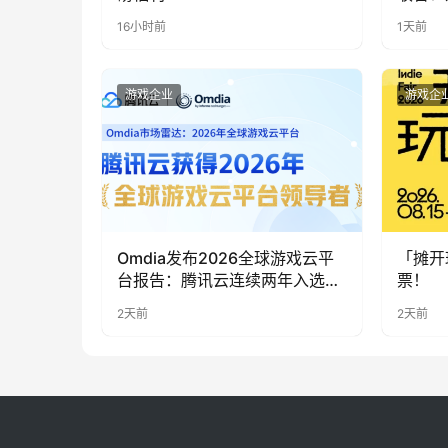
实期待
16小时前
1天前
游戏企业
游戏企
Omdia发布2026全球游戏云平
「摊开
台报告：腾讯云连续两年入选
票！
“领导者”象限
2天前
2天前