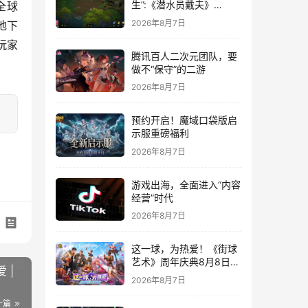
生”:《潜水员戴夫》
全球
DLC《丛林》移动端定档
2026年8月7日
地下
8月14日
玩家
腾讯百人二次元团队，要
做不“保守”的二游
2026年8月7日
预约开启！魔域口袋版启
示服重磅福利
2026年8月7日
游戏出海，全面进入“内容
经营”时代
2026年8月7日
这一球，为热爱！《街球
艺术》周年庆典8月8日正
 |
式上线，多重福利与全新
2026年8月7日
内容同步开启
一篇