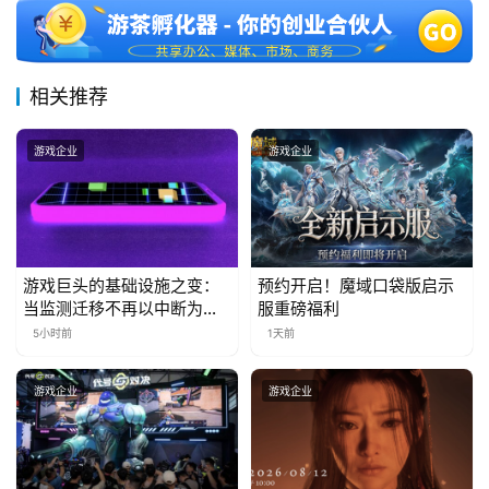
三
届
金
茶
相关推荐
奖
游戏企业
游戏企业
7
月
游戏巨头的基础设施之变：
预约开启！魔域口袋版启示
3
当监测迁移不再以中断为代
服重磅福利
价
0
5小时前
1天前
日
游戏企业
游戏企业
游
茶