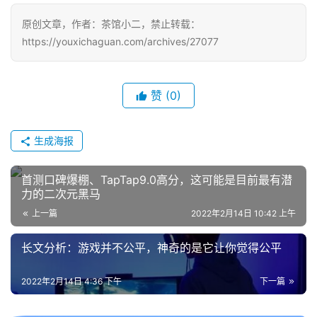
戏
原创文章，作者：茶馆小二，禁止转载：
https://youxichaguan.com/archives/27077
单
机
游
戏
赞
(0)
休
生成海报
闲
游
首测口碑爆棚、TapTap9.0高分，这可能是目前最有潜
戏
力的二次元黑马
上一篇
2022年2月14日 10:42 上午
2
0
长文分析：游戏并不公平，神奇的是它让你觉得公平
2
5
2022年2月14日 4:36 下午
下一篇
第
十