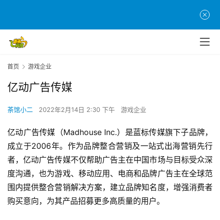
首
页
游
首页
游戏企业
茶
亿动广告传媒
原
创
茶馆小二
2022年2月14日 2:30 下午
游戏企业
游
亿动广告传媒（Madhouse Inc.）是蓝标传媒旗下子品牌，
戏
成立于2006年。作为品牌整合营销及一站式出海营销先行
业
者，亿动广告传媒不仅帮助广告主在中国市场与目标受众深
界
度沟通，也为游戏、移动应用、电商和品牌广告主在全球范
围内提供整合营销解决方案，建立品牌知名度，增强消费者
手
机
购买意向，为其产品招募更多高质量的用户。
游