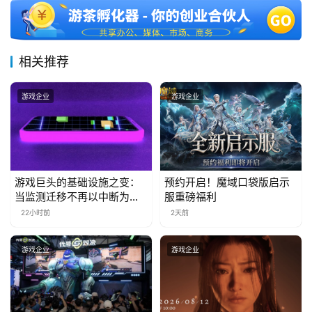
三
届
金
茶
相关推荐
奖
游戏企业
游戏企业
7
月
游戏巨头的基础设施之变：
预约开启！魔域口袋版启示
3
当监测迁移不再以中断为代
服重磅福利
价
0
22小时前
2天前
日
游戏企业
游戏企业
游
茶