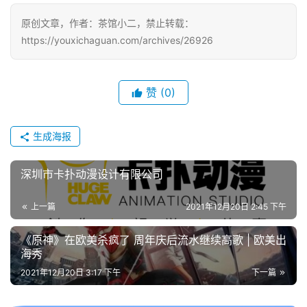
戏
原创文章，作者：茶馆小二，禁止转载：
https://youxichaguan.com/archives/26926
单
机
游
戏
赞
(0)
休
生成海报
闲
游
深圳市卡扑动漫设计有限公司
戏
上一篇
2021年12月20日 2:45 下午
2
0
《原神》在欧美杀疯了 周年庆后流水继续高歌 | 欧美出
2
海秀
5
2021年12月20日 3:17 下午
下一篇
第
十