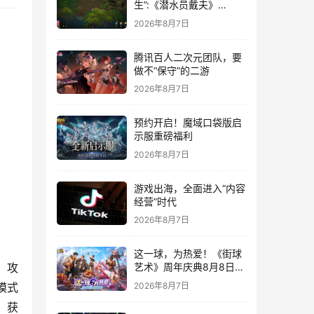
生”:《潜水员戴夫》
DLC《丛林》移动端定档
2026年8月7日
8月14日
腾讯百人二次元团队，要
做不“保守”的二游
2026年8月7日
预约开启！魔域口袋版启
示服重磅福利
2026年8月7日
游戏出海，全面进入“内容
经营”时代
2026年8月7日
这一球，为热爱！《街球
，攻
艺术》周年庆典8月8日正
式上线，多重福利与全新
2026年8月7日
模式
内容同步开启
，获