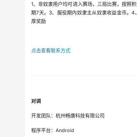
1、非奴隶用户均可进入赛场，三局比赛，按照
期7天。3、服役期内奴隶主从奴隶收益金币。
厚奖励
点击查看联系方式
对调
开发团队：杭州畅唐科技有限公司
程序平台：Android