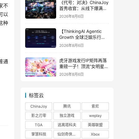
《代号：对决》ChinaJoy
家不
首秀收官：从线下爆满看
可以
见玩家的真实期待
2026年8月6日
这种
【ThinkingAI Agentic
Growth 全球泛娱乐行业
峰会】Agent 时代，人到
2026年8月6日
底负责什么
虎牙游戏发行IP矩阵再落
普通
重磅一子！顶流“女明星”
。
ZANMANG LOOPY 正版
2026年8月6日
3D消除手游《消消奇遇》
惊喜曝光
标签云
ChinaJoy
腾讯
索尼
影之刃零
独立游戏
weplay
TGA
逃离塔科夫
英雄联盟
掌慧科技
仙剑奇侠传四
Xbox