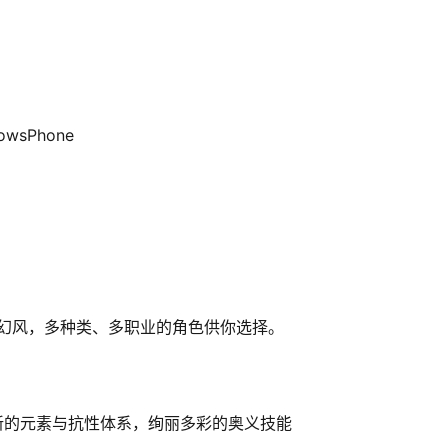
wsPhone
魔幻风，多种类、多职业的角色供你选择。
新的元素与抗性体系，绚丽多彩的奥义技能