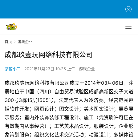
首页
游戏企业
首
成都玖壹玩网络科技有限公司
页
茶馆小二
2021年11月23日 10:25 上午
游戏企业
游
茶
成都玖壹玩网络科技有限公司成立于2014年03月06日，注
原
册地位于中国（四川）自由贸易试验区成都高新区交子大道
创
300号3栋15层1505号，法定代表人为冷济葵。经营范围包
括软件开发；网页设计；图文设计；美术图案设计；展览展
游
示服务；室内外装饰装修工程设计、施工（凭资质许可证在
戏
有效期内从事经营）；工艺美术品设计；服装设计；企业形
业
象策划服务；组织文化艺术交流活动；动漫设计；多媒体设
界