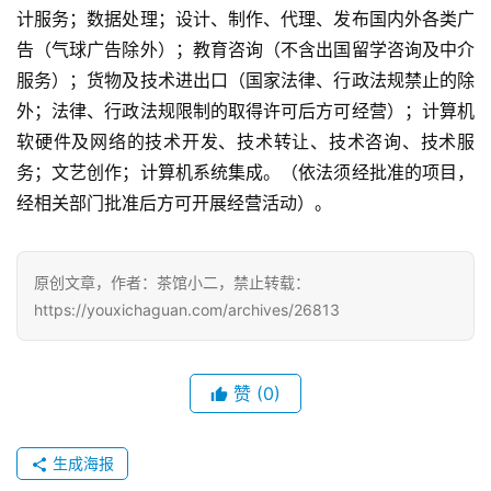
计服务；数据处理；设计、制作、代理、发布国内外各类广
告（气球广告除外）；教育咨询（不含出国留学咨询及中介
手
机
服务）；货物及技术进出口（国家法律、行政法规禁止的除
游
外；法律、行政法规限制的取得许可后方可经营）；计算机
戏
软硬件及网络的技术开发、技术转让、技术咨询、技术服
务；文艺创作；计算机系统集成。（依法须经批准的项目，
单
经相关部门批准后方可开展经营活动）。
机
游
戏
原创文章，作者：茶馆小二，禁止转载：
https://youxichaguan.com/archives/26813
休
闲
游
赞
(0)
戏
生成海报
2