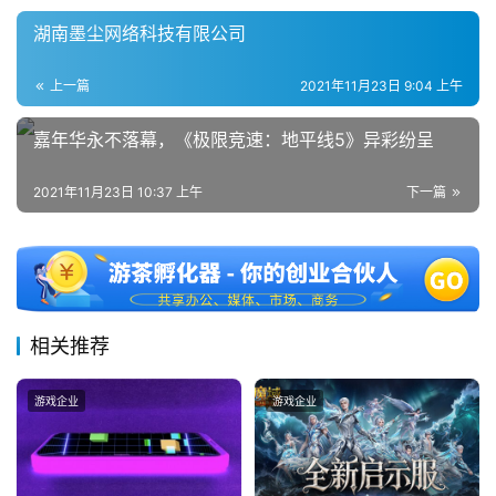
0
2
湖南墨尘网络科技有限公司
5
第
上一篇
2021年11月23日 9:04 上午
十
三
嘉年华永不落幕，《极限竞速：地平线5》异彩纷呈
届
金
2021年11月23日 10:37 上午
下一篇
茶
奖
7
相关推荐
月
游戏企业
游戏企业
3
0