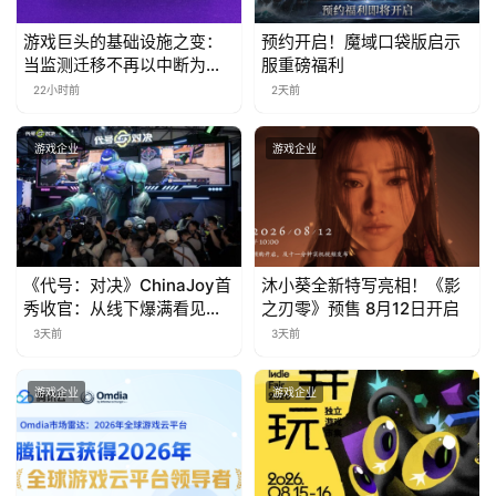
日
游戏巨头的基础设施之变：
预约开启！魔域口袋版启示
游
当监测迁移不再以中断为代
服重磅福利
茶
价
22小时前
2天前
对
游戏企业
游戏企业
接
会
上
《代号：对决》ChinaJoy首
沐小葵全新特写亮相！《影
海
秀收官：从线下爆满看见玩
之刃零》预售 8月12日开启
站
家的真实期待
3天前
3天前
游戏企业
游戏企业
中
文
(
中