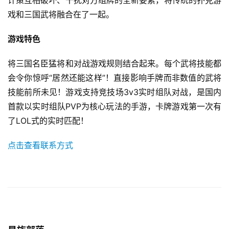
计策互相破坏、干扰对方组牌的全新要素，将传统的扑克游
茶
戏和三国武将融合在了一起。
奖
游戏特色
7
将三国名臣猛将和对战游戏规则结合起来。每个武将技能都
会令你惊呼“居然还能这样”！直接影响手牌而非数值的武将
月
技能前所未见！游戏支持竞技场3v3实时组队对战，是国内
3
首款以实时组队PVP为核心玩法的手游，卡牌游戏第一次有
0
了LOL式的实时匹配！
日
点击查看联系方式
游
茶
对
接
会