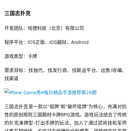
机
游
三国志扑克
戏
开发团队：哇德科技（北京）有限公司
休
闲
程序平台：IOS正版、IOS越狱、Android
游
戏
游戏类型：卡牌
2
需求目标：找独代、找发行商、找联运平台、出售/收编、
0
找渠道
2
5
第
十
三国志扑克是一款以“组牌”和“破坏组牌”为核心，充满对抗
三
性的原创规则三国题材卡牌RPG游戏。游戏玩法结合了传统
届
的扑克凑牌型-打出手牌的玩法，加入了通过武将技和军师
金