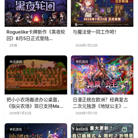
Roguelike卡牌新作《黑夜轮
与魔法使一同工作吧！
回》8月5日正式登陆
Steam，首发9折优惠开启
3天前
2026年7月23日
休闲游戏
单机游戏
把小小农场搬进办公桌面，
日漫正统在欧洲？经典复古
《指尖农场》现已支持Mac
二次元独游《地狱公主》现
系统！
已EA上线
2026年7月22日
2026年7月17日
单机游戏
单机游戏