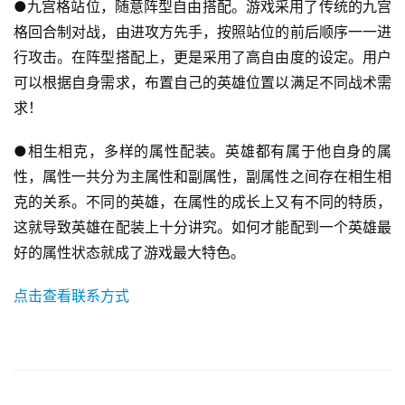
●九宫格站位，随意阵型自由搭配。游戏采用了传统的九宫
格回合制对战，由进攻方先手，按照站位的前后顺序一一进
游
行攻击。在阵型搭配上，更是采用了高自由度的设定。用户
茶
可以根据自身需求，布置自己的英雄位置以满足不同战术需
原
求！
创
●相生相克，多样的属性配装。英雄都有属于他自身的属
游
性，属性一共分为主属性和副属性，副属性之间存在相生相
戏
克的关系。不同的英雄，在属性的成长上又有不同的特质，
业
界
这就导致英雄在配装上十分讲究。如何才能配到一个英雄最
好的属性状态就成了游戏最大特色。
手
点击查看联系方式
机
游
戏
单