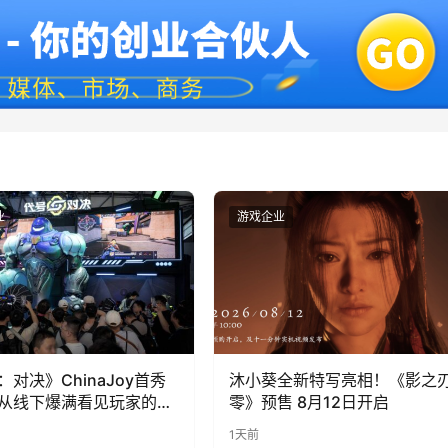
业
游戏企业
：对决》ChinaJoy首秀
沐小葵全新特写亮相！《影之
从线下爆满看见玩家的真
零》预售 8月12日开启
1天前