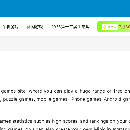
单机游戏
休闲游戏
2025第十三届金茶奖
7月
 games site, where you can play a huge range of free onl
, puzzle games, mobile games, iPhone games, Android ga
mes statistics such as high scores, and rankings on your 
ing games. You can also create your own Miniclip avatar w