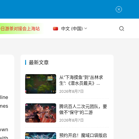
30日游茶对接会上海站
中文 (中国)
最新文章
从“下海摸鱼”到“丛林求
生”:《潜水员戴夫》
DLC《丛林》移动端定档
2026年8月7日
8月14日
ine 
mes 
腾讯百人二次元团队，要
做不“保守”的二游
2026年8月7日
own 
预约开启！魔域口袋版启
ith 