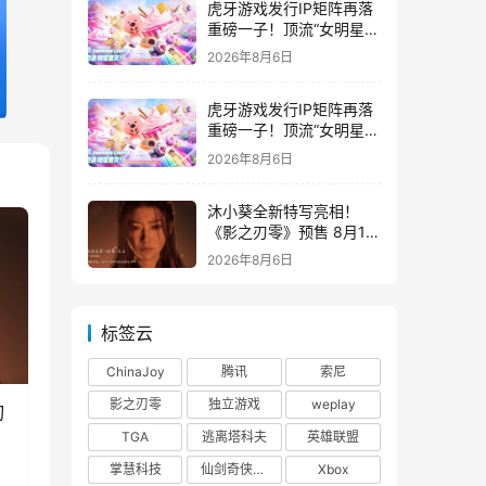
虎牙游戏发行IP矩阵再落
重磅一子！顶流“女明星”
ZANMANG LOOPY 正版
2026年8月6日
3D消除手游《消消奇遇》
惊喜曝光
虎牙游戏发行IP矩阵再落
重磅一子！顶流“女明星”
ZANMANG LOOPY 正版
2026年8月6日
3D消除手游《消消奇遇》
惊喜曝光
沐小葵全新特写亮相！
《影之刃零》预售 8月12
日开启
2026年8月6日
标签云
ChinaJoy
腾讯
索尼
影之刃零
独立游戏
weplay
刃
TGA
逃离塔科夫
英雄联盟
掌慧科技
仙剑奇侠传四
Xbox