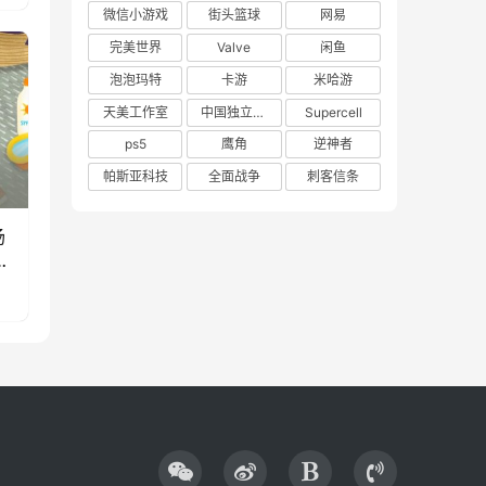
微信小游戏
街头篮球
网易
完美世界
Valve
闲鱼
泡泡玛特
卡游
米哈游
天美工作室
中国独立游戏联盟
Supercell
ps5
鹰角
逆神者
帕斯亚科技
全面战争
刺客信条
场
款