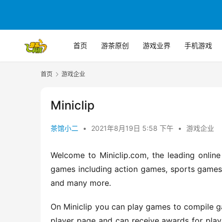
首页
游茶原创
游戏业界
手机游戏
首页
游戏企业
Miniclip
茶馆小二
•
2021年8月19日 5:58 下午
•
游戏企业
Welcome to Miniclip.com, the leading online
games including action games, sports games
and many more.
On Miniclip you can play games to compile ga
player page and can receive awards for play