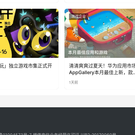
业
游戏企业
玩」独立游戏市集正式开
清清爽爽过夏天！华为应用市
AppGallery本月最佳上新，款
提升幸福感
1天前
备11004573号-7
增值电信业务经营许可证 川B2-20170060号