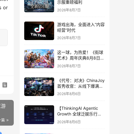
示服重磅福利
 or 
2026年8月7日
游戏出海，全面进入“内容
经营”时代
2026年8月7日
这一球，为热爱！《街球
艺术》周年庆典8月8日正
式上线，多重福利与全新
2026年8月7日
内容同步开启
《代号：对决》ChinaJoy
首秀收官：从线下爆满看
见玩家的真实期待
2026年8月6日
意游
【ThinkingAI Agentic
Growth 全球泛娱乐行业
峰会】Agent 时代，人到
一篇
2026年8月6日
底负责什么