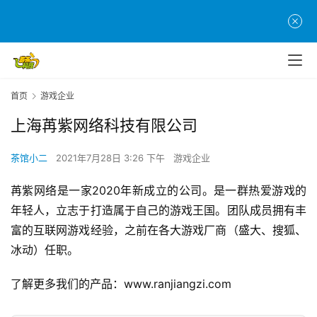
首
页
游
首页
游戏企业
茶
原
上海苒紫网络科技有限公司
创
茶馆小二
2021年7月28日 3:26 下午
游戏企业
游
苒紫网络是一家2020年新成立的公司。是一群热爱游戏的
戏
年轻人，立志于打造属于自己的游戏王国。团队成员拥有丰
业
界
富的互联网游戏经验，之前在各大游戏厂商（盛大、搜狐、
冰动）任职。
手
了解更多我们的产品：www.ranjiangzi.com
机
游