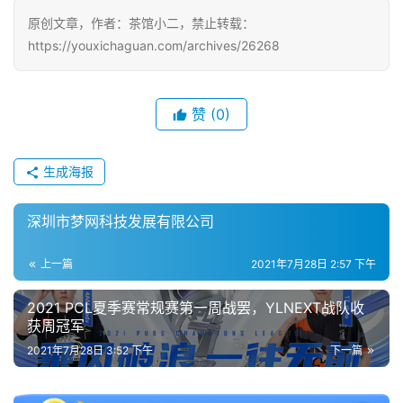
戏
原创文章，作者：茶馆小二，禁止转载：
https://youxichaguan.com/archives/26268
单
机
游
赞
(0)
戏
休
生成海报
闲
游
深圳市梦网科技发展有限公司
戏
上一篇
2021年7月28日 2:57 下午
2
0
2021 PCL夏季赛常规赛第一周战罢，YLNEXT战队收
2
获周冠军
5
2021年7月28日 3:52 下午
下一篇
第
十