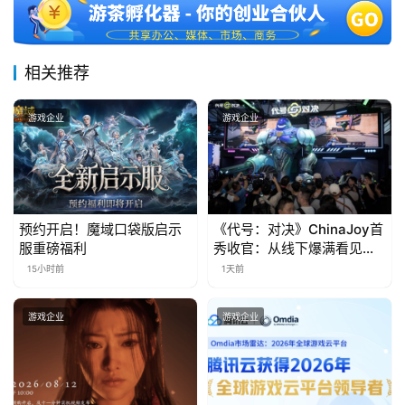
三
届
金
茶
相关推荐
奖
游戏企业
游戏企业
7
月
预约开启！魔域口袋版启示
《代号：对决》ChinaJoy首
3
服重磅福利
秀收官：从线下爆满看见玩
家的真实期待
15小时前
1天前
0
日
游戏企业
游戏企业
游
茶
对