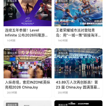
游戏业界
游戏业界
会
上
海
站
连续五年参展！Level
王者荣耀城市派对登陆青
Infinite 公布2026科隆游戏
岛：用“一城一策”链接海洋
展产品阵容
场景，以双向奔赴带动夏日
1小时前
14小时前
文旅
中
文
游戏业界
游戏业界
(
中
国
)
入纵奇境，索尼INZONE英纵
43.89万人次再创新高！第
亮相2026 ChinaJoy
23 届 ChinaJoy 圆满落幕：
感谢有你，共赴这场“与 AI
20小时前
20小时前
同游”的盛夏之约
游戏业界
游戏业界