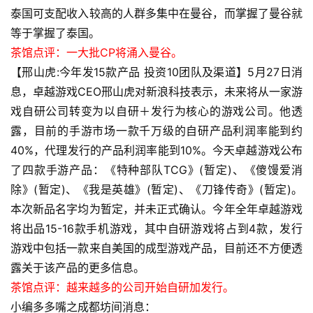
页
泰国可支配收入较高的人群多集中在曼谷，而掌握了曼谷就
等于掌握了泰国。
游
茶馆点评：一大批CP将涌入曼谷。
茶
【邢山虎:今年发15款产品 投资10团队及渠道】5月27日消
原
息，卓越游戏CEO邢山虎对新浪科技表示，未来将从一家游
创
戏自研公司转变为以自研＋发行为核心的游戏公司。他透
露，目前的手游市场一款千万级的自研产品利润率能到约
游
戏
40%，代理发行的产品利润率能到10%。今天卓越游戏公布
业
了四款手游产品：《特种部队TCG》(暂定)、《傻馒爱消
界
除》(暂定)、《我是英雄》(暂定)、《刀锋传奇》(暂定)。
本次新品名字均为暂定，并未正式确认。今年全年卓越游戏
手
将出品15-16款手机游戏，其中自研游戏将占到4款，发行
机
游戏中包括一款来自美国的成型游戏产品，目前还不方便透
游
露关于该产品的更多信息。
戏
茶馆点评：越来越多的公司开始自研加发行。
小编多多嘴之成都坊间消息：
单