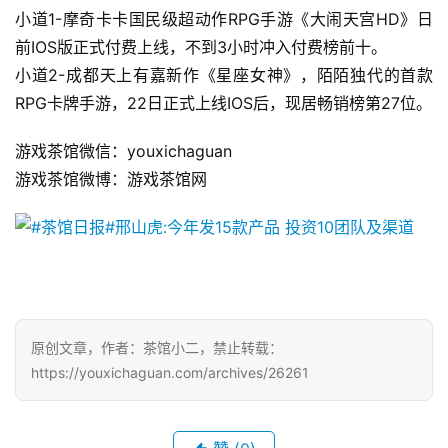
机
小道1-摩奇卡卡国民级超动作RPG手游《大闹天宫HD》日
游
前IOS版正式付费上线，不到3小时冲入付费榜前十。
戏
小道2-成都天上有嘉新作《星座女神》，陌陌独代的首款
RPG卡牌手游，22日正式上线IOS后，现居畅销榜第27位。
休
闲
游戏茶馆微信：youxichaguan
游
游戏茶馆微博：游戏茶馆网
戏
2
0
2
5
第
原创文章，作者：茶馆小二，禁止转载：
十
https://youxichaguan.com/archives/26261
三
届
金