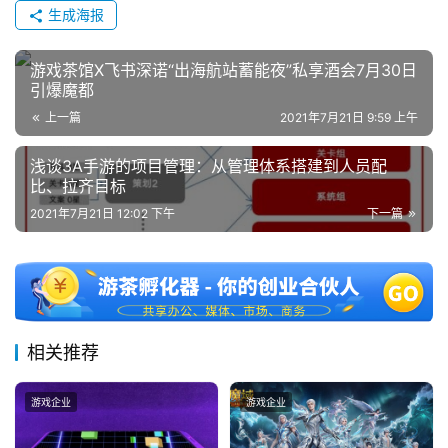
生成海报
0
2
游戏茶馆X飞书深诺“出海航站蓄能夜”私享酒会7月30日
5
引爆魔都
第
十
上一篇
2021年7月21日 9:59 上午
三
浅谈3A手游的项目管理：从管理体系搭建到人员配
届
比、拉齐目标
金
茶
2021年7月21日 12:02 下午
下一篇
奖
7
相关推荐
月
3
游戏企业
游戏企业
0