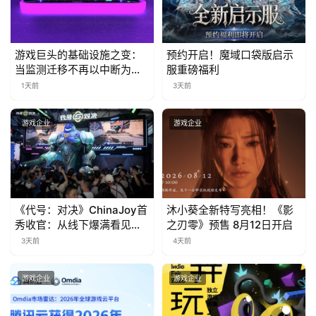
日
游
游戏巨头的基础设施之变：
预约开启！魔域口袋版启示
当监测迁移不再以中断为代
服重磅福利
茶
价
1天前
3天前
对
接
游戏企业
游戏企业
会
上
海
《代号：对决》ChinaJoy首
沐小葵全新特写亮相！《影
站
秀收官：从线下爆满看见玩
之刃零》预售 8月12日开启
家的真实期待
3天前
4天前
中
游戏企业
游戏企业
文
(