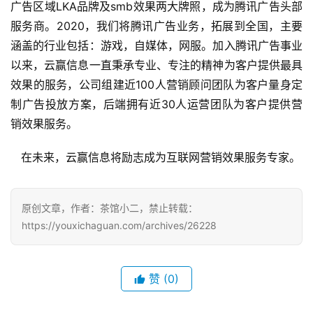
广告区域LKA品牌及smb效果两大牌照，成为腾讯广告头部
界
服务商。2020，我们将腾讯广告业务，拓展到全国，主要
涵盖的行业包括：游戏，自媒体，网服。加入腾讯广告事业
手
机
以来，云赢信息一直秉承专业、专注的精神为客户提供最具
游
效果的服务，公司组建近100人营销顾问团队为客户量身定
戏
制广告投放方案，后端拥有近30人运营团队为客户提供营
销效果服务。
单
机
   在未来，云赢信息将励志成为互联网营销效果服务专家。
游
戏
原创文章，作者：茶馆小二，禁止转载：
休
https://youxichaguan.com/archives/26228
闲
游
戏
赞
(0)
2