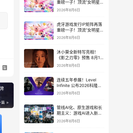
重磅一子！顶流“女明星”
ZANMANG LOOPY 正版
2026年8月6日
3D消除手游《消消奇遇》
惊喜曝光
虎牙游戏发行IP矩阵再落
重磅一子！顶流“女明星”
ZANMANG LOOPY 正版
2026年8月6日
3D消除手游《消消奇遇》
惊喜曝光
沐小葵全新特写亮相！
《影之刃零》预售 8月12
日开启
2026年8月6日
连续五年参展！Level
Infinite 公布2026科隆游
牌
戏展产品阵容
2026年8月6日
一篇
管线AI化、原生游戏和长
期主义：游戏AI进入新共
识时代
2026年8月6日