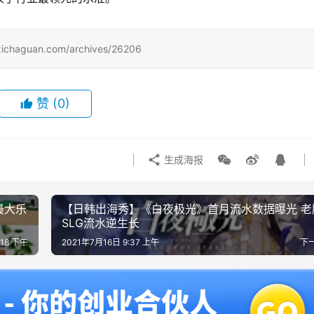
uan.com/archives/26206
赞
(0)
生成海报
最大乐
【日韩出海秀】《白夜极光》首月流水数据曝光 老
SLG流水逆生长
:18 下午
2021年7月16日 9:37 上午
下