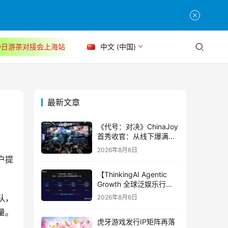
30日游茶对接会上海站
中文 (中国)
最新文章
《代号：对决》ChinaJoy
首秀收官：从线下爆满看
见玩家的真实期待
2026年8月6日
户提
【ThinkingAI Agentic
Growth 全球泛娱乐行业
峰会】Agent 时代，人到
队，
2026年8月6日
底负责什么
量。
虎牙游戏发行IP矩阵再落