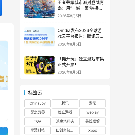
王者荣耀城市派对登陆青
岛：用“一城一策”链接海
洋场景，以双向奔赴带动
2026年8月5日
夏日文旅
Omdia发布2026全球游
戏云平台报告：腾讯云连
续两年入选“领导者”象限
2026年8月5日
「摊开玩」独立游戏市集
正式开票！
2026年8月5日
标签云
ChinaJoy
腾讯
索尼
影之刃零
独立游戏
weplay
TGA
逃离塔科夫
英雄联盟
掌慧科技
仙剑奇侠传四
Xbox