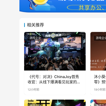
相关推荐
游戏企业
游戏企
《代号：对决》ChinaJoy首秀
沐小葵
收官：从线下爆满看见玩家的真
零》预
实期待
12小时前
19小时前
游戏企业
游戏企