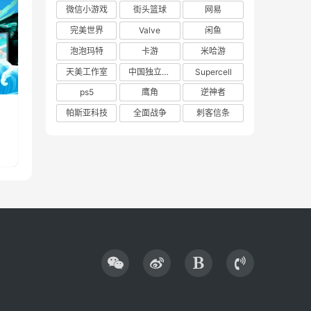
微信小游戏
街头篮球
网易
完美世界
Valve
闲鱼
泡泡玛特
卡游
米哈游
天美工作室
中国独立游戏联盟
Supercell
ps5
鹰角
逆神者
帕斯亚科技
全面战争
刺客信条