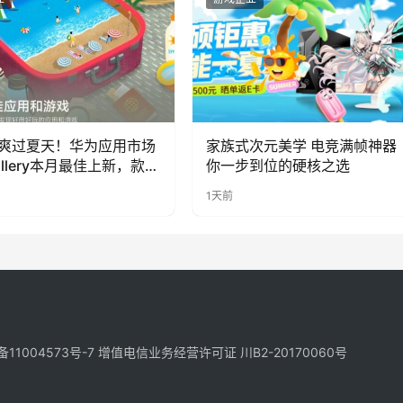
爽过夏天！华为应用市场
家族式次元美学 电竞满帧神器
allery本月最佳上新，款款
你一步到位的硬核之选
福感
1天前
备11004573号-7
增值电信业务经营许可证 川B2-20170060号