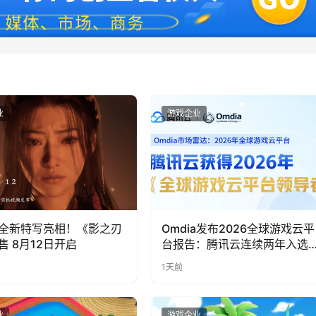
业
游戏企业
全新特写亮相！《影之刃
Omdia发布2026全球游戏云平
售 8月12日开启
台报告：腾讯云连续两年入选
“领导者”象限
1天前
业
游戏企业