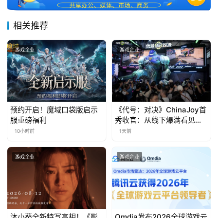
届
金
相关推荐
茶
奖
游戏企业
游戏企业
7
月
预约开启！魔域口袋版启示
《代号：对决》ChinaJoy首
服重磅福利
秀收官：从线下爆满看见玩
3
家的真实期待
10小时前
1天前
0
日
游戏企业
游戏企业
游
茶
对
沐小葵全新特写亮相！《影
Omdia发布2026全球游戏云