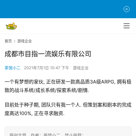
首
页
游
茶
首页
游戏企业
原
成都市目指一流娱乐有限公司
创
茶馆小二
2021年7月1日 10:47 下午
游戏企业
游
戏
一个有梦想的家伙, 正在研发一款高品质3A级ARPG, 拥有极
业
致的战斗系统/成长系统/探索系统/剧情.
界
目前处于种子期, 团队只有我一个人. 但策划案和剧本的完成
手
度高达100%, 正在寻求融资.
机
游
戏
原创文章，作者：茶馆小二，禁止转载：