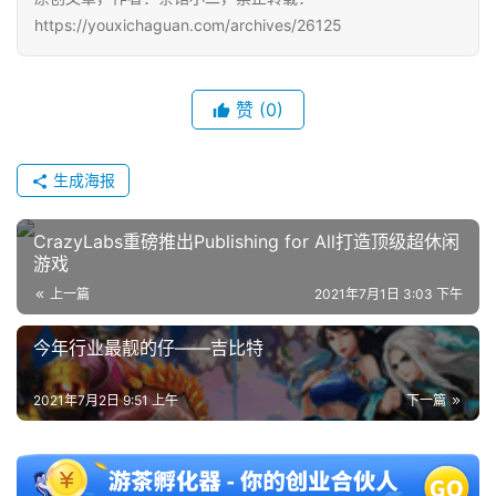
https://youxichaguan.com/archives/26125
单
机
游
赞
(0)
戏
生成海报
休
闲
CrazyLabs重磅推出Publishing for All打造顶级超休闲
游
游戏
戏
上一篇
2021年7月1日 3:03 下午
2
今年行业最靓的仔——吉比特
0
2
2021年7月2日 9:51 上午
下一篇
5
第
十
三