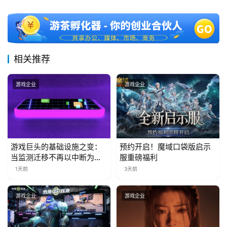
十
三
届
金
茶
相关推荐
奖
游戏企业
游戏企业
7
月
3
游戏巨头的基础设施之变：
预约开启！魔域口袋版启示
当监测迁移不再以中断为代
服重磅福利
0
价
1天前
3天前
日
游戏企业
游戏企业
游
茶