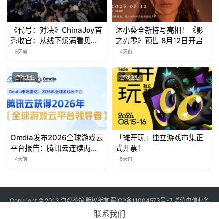
对
接
《代号：对决》ChinaJoy首
沐小葵全新特写亮相！《影
秀收官：从线下爆满看见玩
之刃零》预售 8月12日开启
会
家的真实期待
3天前
4天前
上
海
游戏企业
游戏企业
站
中
Omdia发布2026全球游戏云
「摊开玩」独立游戏市集正
文
平台报告：腾讯云连续两年
式开票！
入选“领导者”象限
(
4天前
5天前
中
国
)
Copyright © 2013 游戏茶馆 版权所有
蜀ICP备11004573号-7
增值电信业务
经营许可证 川B2-20170060号
联系我们