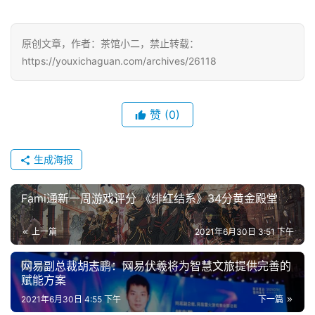
戏
原创文章，作者：茶馆小二，禁止转载：
单
https://youxichaguan.com/archives/26118
机
游
戏
赞
(0)
休
闲
生成海报
游
戏
Fami通新一周游戏评分 《绯红结系》34分黄金殿堂
2
上一篇
2021年6月30日 3:51 下午
0
2
网易副总裁胡志鹏：网易伏羲将为智慧文旅提供完善的
赋能方案
5
第
2021年6月30日 4:55 下午
下一篇