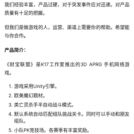
我们经验丰富，产品过硬，对于突发事件应对迅速。对产品
手
质量有十足的把握。
机
游
但我们是做游戏的人，运营、渠道上需要你的帮助。希望能
戏
与你合作
。
产品简介：
单
机
《财宝联盟》是K17工作室推出的3D APRG 手机网络游
游
戏
戏。 
游戏采用Unity引擎。
休
欧美魔幻题材。
闲
游
类亡灵杀手半自动战斗模式。
戏
默认系统自动匹配组队挑战关卡。同时可以手动和朋友
组队。
2
小队PK竞技场。各赛季有丰富奖励。