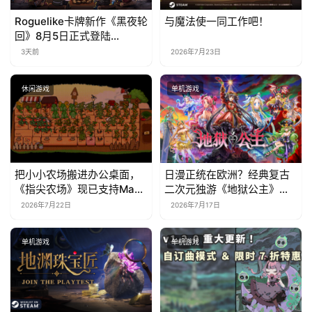
Roguelike卡牌新作《黑夜轮
与魔法使一同工作吧！
回》8月5日正式登陆
Steam，首发9折优惠开启
3天前
2026年7月23日
休闲游戏
单机游戏
把小小农场搬进办公桌面，
日漫正统在欧洲？经典复古
《指尖农场》现已支持Mac
二次元独游《地狱公主》现
系统！
已EA上线
2026年7月22日
2026年7月17日
单机游戏
单机游戏