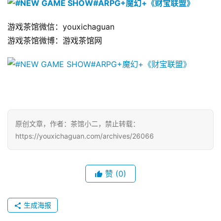
日
游
游戏茶馆微信：youxichaguan
茶
游戏茶馆微博：游戏茶馆网
对
接
会
上
原创文章，作者：茶馆小二，禁止转载：
海
https://youxichaguan.com/archives/26066
站
赞
(0)
中
文
生成海报
(
中