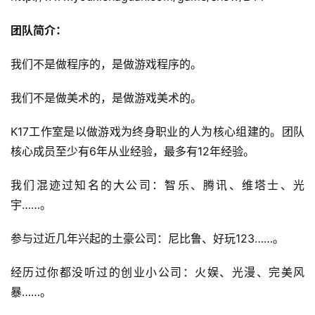
团队简介：
我们不是做程序的，是做游戏程序的。
我们不是做美术的，是做游戏美术的。
首
页
K17工作室是以做游戏为终身职业的人为核心组建的。团队
核心成员至少有6年从业经验，最多有12年经验。
游
茶
我们混迹过知名的大公司：智乐、腾讯、维塔士、光
原
宇……。
创
参与过近几年兴起的土豪公司：尼比鲁、好玩123……。
游
经历过你都没听过的创业小公司：火娱、光漫、完美风
戏
业
暴……。
界