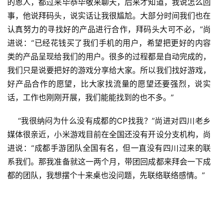
的恩人，都过来毕恭毕敬来聊天，后来才知道，我说怎么回
事，他说拜码头，说实话让我很尴尬。大部分时间我们也在
认真努力的寻找好的产品进行合作，拜码头大可不必，”尚
进说：“已经花钱买了我们手机的用户，希望把更好的内容
类的产品呈现给我们的用户。很多的过程都是自动完成的，
我们只是说要把好的游戏分享给大家。所以我们找好游戏，
首
好产品合作的愿望，比大家找流量的愿望还要强烈，说实
页
话，工作也刚刚开展，我们能能找到的也不多。”
游
    “我很纳闷为什么没有成都的CP找我？”尚进对四川老乡
茶
媒体很亲近，小米游戏目前在全国还没有开设分支机构，尚
原
进说：“成都手游团队全国有名，但一直没有四川过来的联
创
系我们。那我准备就这一两个月，带团回成都来拜会一下成
都的团队，我想摆个十来桌也没问题，先联络联络感情。”
游
戏
业
界