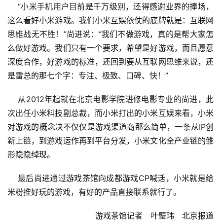
日
    “小米手机用户目前是千万级别，还得感谢业界的捧场，
这么看好小米游戏。我们小米互娱依仗的底牌就是：互联网
游
思维战无不胜！”尚进说：“我们不做游戏，真的是帮大家怎
茶
么做好游戏。我们只有一个要求，希望是好游戏，而且愿意
对
深度合作，好游戏的标准，还回到要从互联网思维来说，还
接
是雷总的那七个字：专注、极致、口碑、快！”
会
    从2012年起就在北京电影学院进修电影专业的尚进，此
上
次出任小米科技副总裁，而小米打出的小米互娱来看，小米
对游戏的概念决不仅仅是游戏渠道商那么简单，一条从IP创
海
新上链，到游戏运作再到平台分发，小米文化全产业链的雏
站
形隐隐绰现。
    最后尚进通过游戏茶馆向成都游戏CP喊话，小米就是给
中
米粉推好玩的游戏，有好的产品直接联系就行了。
文
(
游戏茶馆记者　叶璧玮　北京报道
中