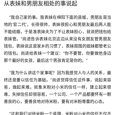
从表妹和男朋友相处的事说起
手
    “我自己家的事。我表妹在绵阳下面的县城，男朋友是当
机
游
地的‘官二代’，长得很帅，表妹很担心和男朋友最后两人能
戏
不能结婚，于是准表妹夫为了不让表妹担心，就说把钱包给
表妹管。”尚进告诉表妹北京这边从来没有女朋友管男朋友
单
钱包，表妹说这是家乡的习惯了，表妹周围的姐妹都管老公
机
的钱包。尚进给表妹一个建议：“你不要管，你要做他身边
游
那个最好的女孩，最后这个男孩肯定是你的。”
戏
    “我为什么讲这个家事呢？因为我感觉人与人的关系，最
休
终还是要以信任为基础。”尚进觉得信任这件事，说起来容
闲
易，做起来难。就象米粉对小米的信任一样，建立起来很
游
难，失掉信任却很容易，一个公司、一个产品都要怀有一颗
戏
善良的心，要善良地对待米粉，要有对米粉尊重的心态。
2
    “这和我们对待米粉一个道理，米粉对小米的信任不仅不