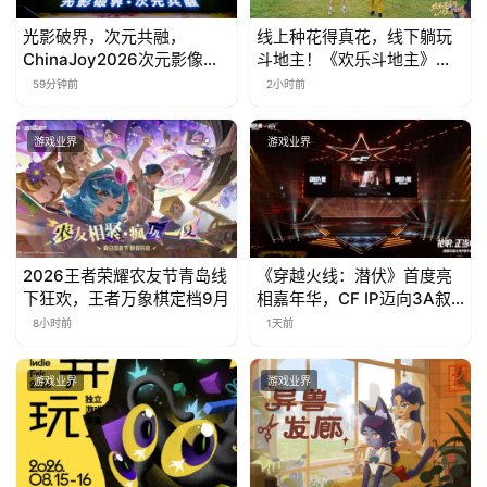
光影破界，次元共融，
线上种花得真花，线下躺玩
ChinaJoy2026次元影像生
斗地主！《欢乐斗地主》欢
态标准化发展大会盛大召开
乐中国行·云南站精彩盘点
59分钟前
2小时前
游戏业界
游戏业界
2026王者荣耀农友节青岛线
《穿越火线：潜伏》首度亮
下狂欢，王者万象棋定档9月
相嘉年华，CF IP迈向3A叙
事新高度
8小时前
1天前
游戏业界
游戏业界