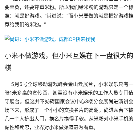
0
要辜负，还要尊重米粉。所以我们给米粉的游戏只定一个标
2
5
准：就是好游戏。”尚进说：“而小米要做的就是把好游戏推
第
荐给我们的米粉。”
十
三
届
金
小米不做游戏，但小米互娱在下一盘很大的
茶
棋
奖
    5月5号全球移动游戏峰会金山云展台，小米娱乐只有一
张1米多高的宣传画，甚至没有小米娱乐的工作人员专门值
7
守展台。但这并不妨碍国家会议中心3楼分会展尚进演讲会
月
场下来，形成了一个小小的交换名片的高潮，尚进从台下被
3
几十个人挤出大门，换名片换得手软。从米粉对小米手机的
黏性和死忠，业界对小米做渠道甚为看重。
0