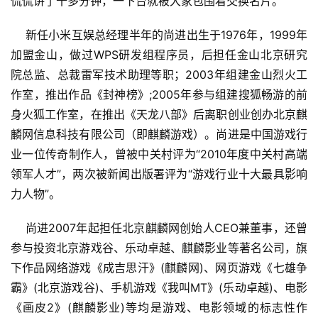
侃侃讲了十多分钟，一下台就被大家包围着交换名片。
    新任小米互娱总经理半年的尚进出生于1976年，1999年
加盟金山，做过WPS研发组程序员，后担任金山北京研究
院总监、总裁雷军技术助理等职；2003年组建金山烈火工
作室，推出作品《封神榜》;2005年参与组建搜狐畅游的前
身火狐工作室，在推出《天龙八部》后离职创业创办北京麒
麟网信息科技有限公司（即麒麟游戏）。尚进是中国游戏行
业一位传奇制作人，曾被中关村评为“2010年度中关村高端
领军人才”，两次被新闻出版署评为“游戏行业十大最具影响
力人物”。
    尚进2007年起担任北京麒麟网创始人CEO兼董事，还曾
参与投资北京游戏谷、乐动卓越、麒麟影业等著名公司，旗
下作品网络游戏《成吉思汗》(麒麟网)、网页游戏《七雄争
霸》(北京游戏谷)、手机游戏《我叫MT》(乐动卓越)、电影
《画皮2》(麒麟影业)等均是游戏、电影领域的标志性作