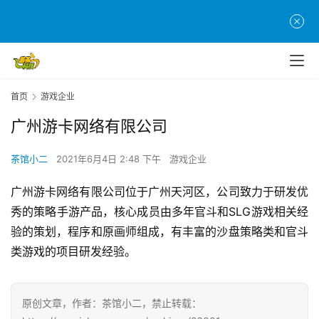
首
页
游
茶
首页
游戏企业
原
创
广州游卡网络有限公司
茶馆小二
2021年6月4日 2:48 下午
游戏企业
游
戏
广州游卡网络有限公司位于广州天河区，公司致力于研发优
业
秀的策略手游产品，核心成员由多年官斗和SLG游戏相关经
界
验的策划，程序和原画师组成，有丰富的沙盘策略类和官斗
类游戏的项目研发经验。
手
机
游
戏
原创文章，作者：茶馆小二，禁止转载：