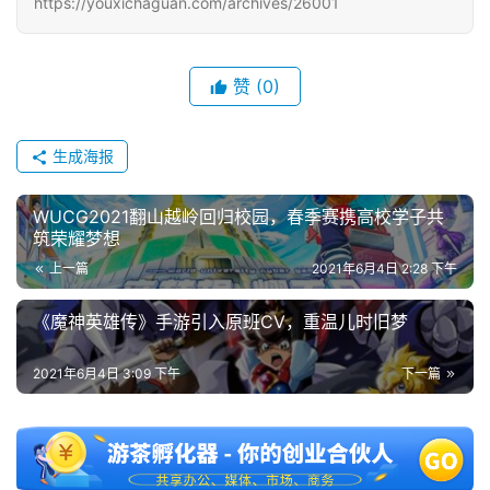
https://youxichaguan.com/archives/26001
单
机
赞
(0)
游
戏
生成海报
休
闲
WUCG2021翻山越岭回归校园，春季赛携高校学子共
游
筑荣耀梦想
戏
上一篇
2021年6月4日 2:28 下午
2
《魔神英雄传》手游引入原班CV，重温儿时旧梦
0
2
2021年6月4日 3:09 下午
下一篇
5
第
十
三