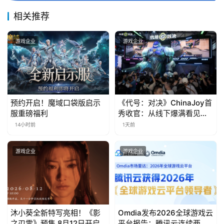
届
金
相关推荐
茶
奖
游戏企业
游戏企业
7
预约开启！魔域口袋版启示
《代号：对决》ChinaJoy首
月
服重磅福利
秀收官：从线下爆满看见玩
3
家的真实期待
14小时前
1天前
0
游戏企业
游戏企业
日
游
茶
对
沐小葵全新特写亮相！《影
Omdia发布2026全球游戏云
之刃零》预售 8月12日开启
平台报告：腾讯云连续两年