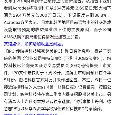
发布了2014财年预计业绩修正的最新报告，从报告中我们
看到Acrodea将预期利润从264万美元(2.69亿日元)大幅下
调为29.4万美元(3000万日元)，下调幅度达到88.8%，
首
Acrodea方面表示，日本和韩国地区目前运营中的社交游戏
页
没能取得预期的收益是业绩不佳的主要原因，而子公司
AMS从旗下脱离也使得情况更加雪上加霜。
游
茶馆点评：如何增加收益是问题。
茶
【IPO:传触控科技秘密赴美IPO】昨日有消息称，得益于实
原
施的美国《创业公司扶持法案》(下称《JOBS法案》)，触
创
控科技已经向美国证券交易委员会(SEC)秘密提交上市文
件，IPO文件最快将于下周公开，挂牌上市时间预计在今年
游
5月份。触控科技官方对此并未作出回应，不过，昨日一位
戏
业
接近触控科技的人士向《第一财经日报》记者证实，按照公
界
司计划，触控科技将在第二季度内提交招股书赴美上市。另
有消息人士昨日对本报记者独家透露，包括摩根士丹利、德
手
意志银行以及华兴资本等将担任触控科技IPO的承销商。
机