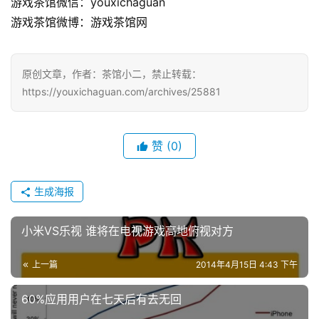
游戏茶馆微信：youxichaguan
十
游戏茶馆微博：游戏茶馆网
三
届
金
原创文章，作者：茶馆小二，禁止转载：
茶
https://youxichaguan.com/archives/25881
奖
赞
(0)
7
生成海报
月
3
小米VS乐视 谁将在电视游戏高地俯视对方
0
上一篇
2014年4月15日 4:43 下午
日
游
60%应用用户在七天后有去无回