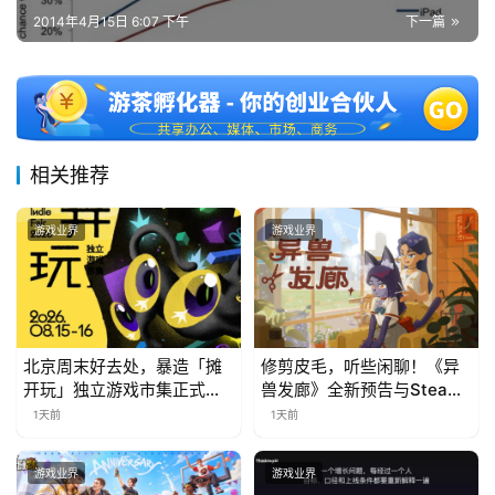
茶
2014年4月15日 6:07 下午
下一篇
对
接
会
上
相关推荐
海
游戏业界
游戏业界
站
中
文
北京周末好去处，暴造「摊
修剪皮毛，听些闲聊！《异
(
开玩」独立游戏市集正式开
兽发廊》全新预告与Steam
中
票！
免费试玩公开
1天前
1天前
国
)
游戏业界
游戏业界