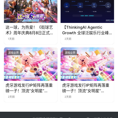
这一球，为热爱！《街球艺
【ThinkingAI Agentic
术》周年庆典8月8日正式上
Growth 全球泛娱乐行业峰
线，多重福利与全新内容同
会】Agent 时代，人到底负
1天前
2天前
步开启
责什么
游戏业界
游戏业界
虎牙游戏发行IP矩阵再落重
虎牙游戏发行IP矩阵再落重
磅一子！顶流“女明星”
磅一子！顶流“女明星”
ZANMANG LOOPY 正版3D
ZANMANG LOOPY 正版3D
2天前
2天前
消除手游《消消奇遇》惊喜
消除手游《消消奇遇》惊喜
曝光
曝光