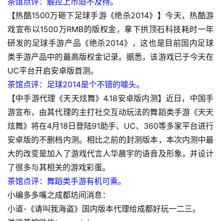
茶馆点评：触控上市迫不及待。
游
【热酷1500万砸下足球手游《绝杀2014》】今天，热酷游
戏
戏宣布以1500万RMB的版权金，拿下拱顶石科技耗时一年
研发的足球手游产品《绝杀2014》，这也是目前国内足球
单
类手游产品中的最高版权金记录。据悉，该游戏已于今天在
机
UC平台开启安卓版首测。
游
戏
茶馆点评：足球2014是个不错的噱头。
【中手游代理《天天炫舞》4.18安卓版内测】近日，中国手
休
游宣布，由其代理的主打社交互动玩法的舞蹈类手游《天天
闲
炫舞》将在4月18日登陆91助手、UC、360等多家平台进行
游
安卓版的不删档内测。相比之前的封测版本，本次内测中最
戏
大的改变是加入了游戏代言人华晨宇的语音及形象，并设计
了很多与其相关的游戏彩蛋。
2
茶馆点评：舞蹈类手游有机可乘。
0
小编多多嘴之成都坊间消息：
2
5
小道-《请叫我海盗》国内版本代理给成都好玩一二三。
第