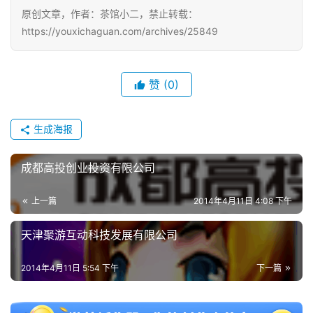
原创文章，作者：茶馆小二，禁止转载：
接
https://youxichaguan.com/archives/25849
会
上
赞
(0)
海
站
生成海报
成都高投创业投资有限公司
中
文
上一篇
2014年4月11日 4:08 下午
(
中
天津聚游互动科技发展有限公司
国
)
2014年4月11日 5:54 下午
下一篇