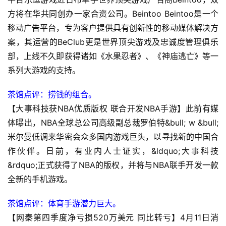
方将在华共同创办一家合资公司。Beintoo Beintoo是一个
单
移动广告平台，专为客户提供具有创新性的移动媒体解决方
机
案，其运营的BeClub更是世界顶尖游戏及忠诚度管理俱乐
游
部，上线不久即获得诸如《水果忍者》、《神庙逃亡》等一
戏
系列大游戏的支持。
休
茶馆点评：捞钱的组合。
闲
【大事科技获NBA优质版权 联合开发NBA手游】此前有媒
游
体曝出，NBA全球总公司高级副总裁罗伯特&bull; w &bull;
戏
米尔曼低调来华密会众多国内游戏巨头，以寻找新的中国合
作伙伴。日前，有业内人士证实，&ldquo;大事科技
2
&rdquo;正式获得了NBA的版权，并将与NBA联手开发一款
0
全新的手机游戏。
2
5
茶馆点评：体育手游潜力巨大。
第
十
【网秦第四季度净亏损520万美元 同比转亏】4月11日消