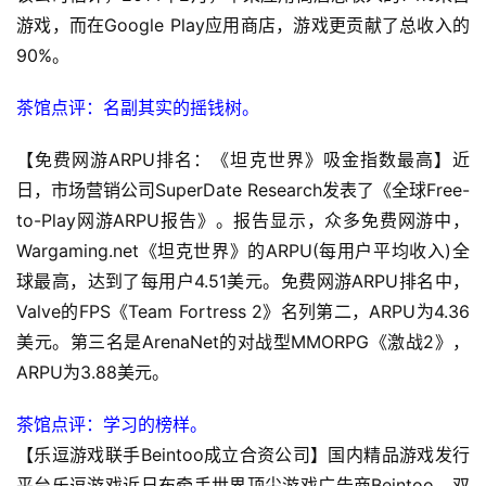
游戏，而在Google Play应用商店，游戏更贡献了总收入的
首
90%。
页
茶馆点评：名副其实的摇钱树。
游
茶
【免费网游ARPU排名：《坦克世界》吸金指数最高】近
原
日，市场营销公司SuperDate Research发表了《全球Free-
创
to-Play网游ARPU报告》。报告显示，众多免费网游中，
Wargaming.net《坦克世界》的ARPU(每用户平均收入)全
游
球最高，达到了每用户4.51美元。免费网游ARPU排名中，
戏
Valve的FPS《Team Fortress 2》名列第二，ARPU为4.36
业
美元。第三名是ArenaNet的对战型MMORPG《激战2》，
界
ARPU为3.88美元。
手
茶馆点评：学习的榜样。
机
【乐逗游戏联手Beintoo成立合资公司】国内精品游戏发行
游
平台乐逗游戏近日布牵手世界顶尖游戏广告商Beintoo，双
戏