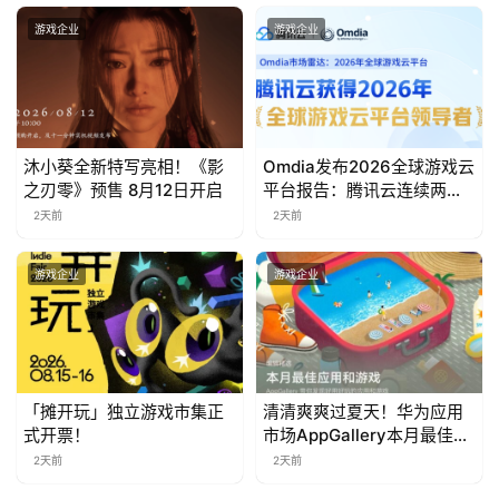
茶
游戏企业
游戏企业
对
接
会
沐小葵全新特写亮相！《影
Omdia发布2026全球游戏云
上
之刃零》预售 8月12日开启
平台报告：腾讯云连续两年
入选“领导者”象限
2天前
2天前
海
站
游戏企业
游戏企业
中
文
(
「摊开玩」独立游戏市集正
清清爽爽过夏天！华为应用
式开票！
市场AppGallery本月最佳上
中
新，款款提升幸福感
2天前
2天前
国
)