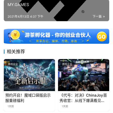
MY.GAMES
第
十
2021年4月13日 4:37 下午
下一篇
三
届
金
茶
奖
相关推荐
7
游戏企业
游戏企业
月
3
0
预约开启！魔域口袋版启示
《代号：对决》ChinaJoy首
服重磅福利
秀收官：从线下爆满看见玩
日
家的真实期待
1天前
1天前
游