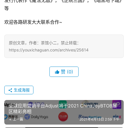
发行代表作《魔法无敌》，《正统三国》，《暗黑地下城》
机
等
游
戏
欢迎各路研发大大联系合作~
单
机
原创文章，作者：茶馆小二，禁止转载：
游
https://youxichaguan.com/archives/25614
戏
休
赞
(0)
闲
游
生成海报
戏
全球应用营销平台Adjust将于2021 ChinaJoyBTOB展
2
区精彩亮相
0
上一篇
2021年4月13日 2:59 下午
2
5