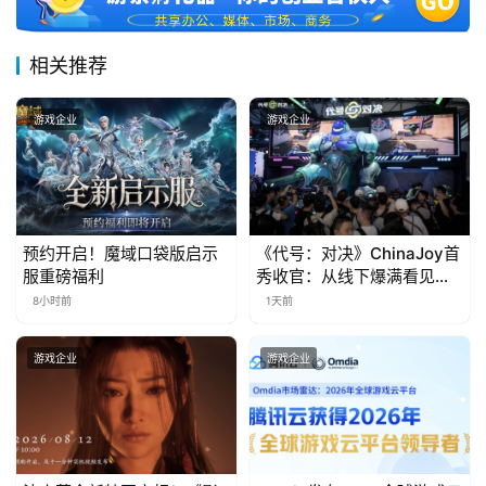
届
金
相关推荐
茶
奖
游戏企业
游戏企业
7
月
预约开启！魔域口袋版启示
《代号：对决》ChinaJoy首
服重磅福利
秀收官：从线下爆满看见玩
3
家的真实期待
8小时前
1天前
0
日
游戏企业
游戏企业
游
茶
对