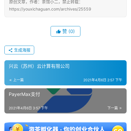
原创文章，作者：茶馆小二，禁止转载：
https://youxichaguan.com/archives/25559
单
机
游
赞
(0)
戏
生成海报
休
闲
游
兴云（苏州）云计算有限公司
戏
上一篇
2021年4月6日 2:57 下午
2
PayerMax支付
0
2
2021年4月6日 3:57 下午
下一篇
5
第
十
三