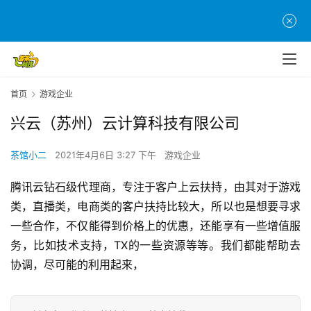
首
页
游
首页
游戏企业
茶
原
兴云（苏州）云计算科技有限公司
创
茶馆小二
2021年4月6日 3:27 下午
游戏企业
游
戏
腾讯云钻石级代理商，专注于客户上云扶持，由其对于游戏
业
类，直播类，电商类的客户扶持比较大，所以也是想要寻求
界
一些合作，不仅能得到价格上的优惠，还能享有一些增值服
务，比如技术支持，TX的一些资源等等。我们都能帮助去
手
协调，尽可能的利用起来，
机
游
戏