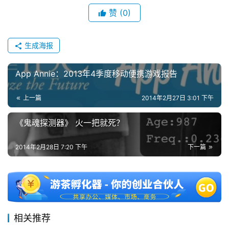
赞
(0)
0
日
生成海报
游
茶
App Annie：2013年4季度移动便携游戏报告
对
上一篇
2014年2月27日 3:01 下午
接
《鬼魂探测器》 火一把就死？
会
上
2014年2月28日 7:20 下午
下一篇
海
站
相关推荐
中