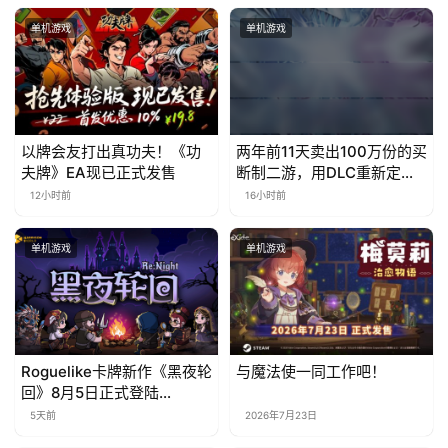
文
单机游戏
单机游戏
(
中
国
)
以牌会友打出真功夫！《功
两年前11天卖出100万份的买
夫牌》EA现已正式发售
断制二游，用DLC重新定义
行业标杆
12小时前
16小时前
单机游戏
单机游戏
Roguelike卡牌新作《黑夜轮
与魔法使一同工作吧！
回》8月5日正式登陆
Steam，首发9折优惠开启
5天前
2026年7月23日