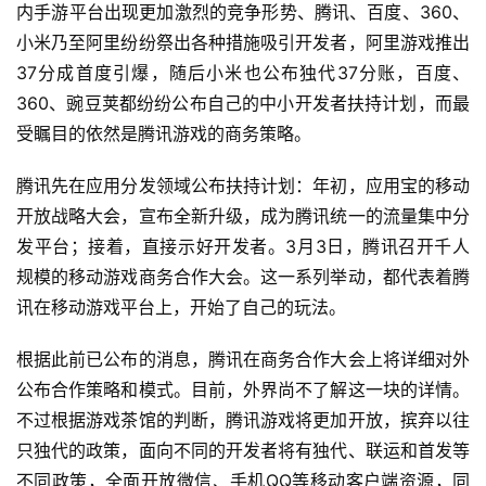
内手游平台出现更加激烈的竞争形势、腾讯、百度、360、
小米乃至阿里纷纷祭出各种措施吸引开发者，阿里游戏推出
37分成首度引爆，随后小米也公布独代37分账，百度、
360、豌豆荚都纷纷公布自己的中小开发者扶持计划，而最
受瞩目的依然是腾讯游戏的商务策略。
腾讯先在应用分发领域公布扶持计划：年初，应用宝的移动
开放战略大会，宣布全新升级，成为腾讯统一的流量集中分
首
发平台；接着，直接示好开发者。3月3日，腾讯召开千人
页
规模的移动游戏商务合作大会。这一系列举动，都代表着腾
讯在移动游戏平台上，开始了自己的玩法。
游
茶
根据此前已公布的消息，腾讯在商务合作大会上将详细对外
原
公布合作策略和模式。目前，外界尚不了解这一块的详情。
创
不过根据游戏茶馆的判断，腾讯游戏将更加开放，摈弃以往
只独代的政策，面向不同的开发者将有独代、联运和首发等
游
不同政策，全面开放微信、手机QQ等移动客户端资源，同