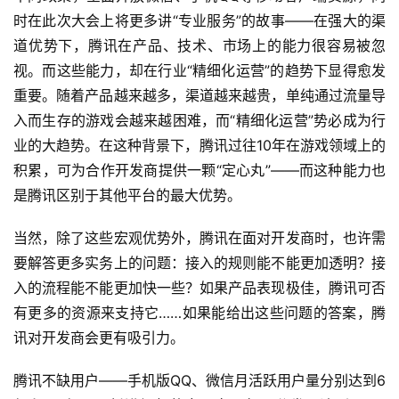
戏
时在此次大会上将更多讲“专业服务”的故事——在强大的渠
业
界
道优势下，腾讯在产品、技术、市场上的能力很容易被忽
视。而这些能力，却在行业“精细化运营”的趋势下显得愈发
手
重要。随着产品越来越多，渠道越来越贵，单纯通过流量导
机
入而生存的游戏会越来越困难，而“精细化运营”势必成为行
游
业的大趋势。在这种背景下，腾讯过往10年在游戏领域上的
戏
积累，可为合作开发商提供一颗“定心丸”——而这种能力也
是腾讯区别于其他平台的最大优势。
单
机
当然，除了这些宏观优势外，腾讯在面对开发商时，也许需
游
要解答更多实务上的问题：接入的规则能不能更加透明？接
戏
入的流程能不能更加快一些？如果产品表现极佳，腾讯可否
有更多的资源来支持它……如果能给出这些问题的答案，腾
休
讯对开发商会更有吸引力。
闲
游
腾讯不缺用户——手机版QQ、微信月活跃用户量分别达到6
戏