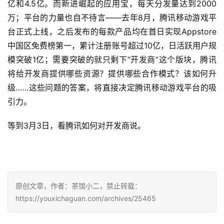
亿和4.5亿。而新进崛起的应用宝，每天分发量达到2000
万；平台的力量也自不待言——去年8月，腾讯移动游戏平
2
0
台正式上线，之后发布的每款产品均在首日实现Appstore
2
中国区免费榜第一，累计注册账号超过10亿，日活跃用户规
5
模突破1亿；需要突破的就只剩下“开发商”这个版块，腾讯
第
将给开发商提供哪些资源？提供哪些合作模式？该如何升
十
级……这些问题的答案，将直接决定腾讯移动游戏平台的吸
三
引力。
届
金
等到3月3日，看腾讯如何对开发商说。
茶
奖
7
原创文章，作者：茶馆小二，禁止转载：
https://youxichaguan.com/archives/25465
月
3