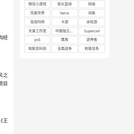
微信小游戏
街头篮球
网易
完美世界
Valve
闲鱼
泡泡玛特
卡游
米哈游
天美工作室
中国独立游戏联盟
Supercell
构经
ps5
鹰角
逆神者
帕斯亚科技
全面战争
刺客信条
风之
项目
《王