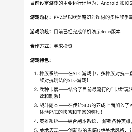
目前设定游戏的主要运行环境为：Android 和I
游戏题材：
PVZ
是以欧美魔幻为题材的多种族争
游戏阶段：
目前已经完成单机演示
demo
版本
合作方式：
寻求投资
游戏特色：
种族系统——在
SLG
游戏中，多种族对抗一
族对抗玩法的
SLG
游戏！
兵种卡牌——结合了目前最流行的“卡牌”
效和刺激！
战斗副本——在传统
SLG
的养成上面加入了
体验
PVE
的快感和丰富的奖励！
英雄系统——结合副本系统， 解锁各种英
美术表现——创新型的黑暗
Q
版美术风格，