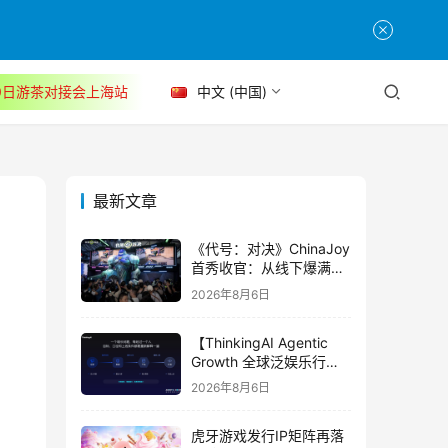
30日游茶对接会上海站
中文 (中国)
最新文章
《代号：对决》ChinaJoy
首秀收官：从线下爆满看
见玩家的真实期待
2026年8月6日
【ThinkingAI Agentic
Growth 全球泛娱乐行业
峰会】Agent 时代，人到
2026年8月6日
底负责什么
虎牙游戏发行IP矩阵再落