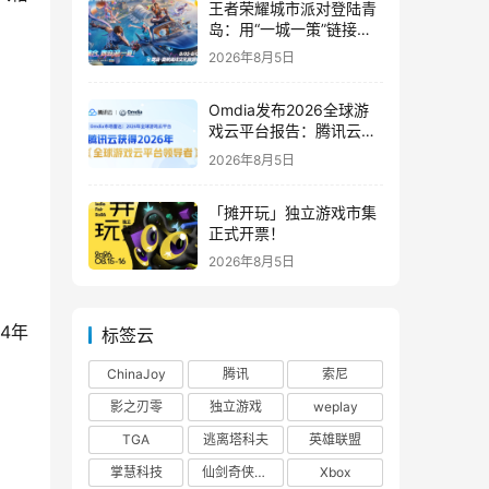
王者荣耀城市派对登陆青
岛：用“一城一策”链接海
洋场景，以双向奔赴带动
2026年8月5日
夏日文旅
Omdia发布2026全球游
戏云平台报告：腾讯云连
续两年入选“领导者”象限
2026年8月5日
「摊开玩」独立游戏市集
正式开票！
2026年8月5日
4年
标签云
ChinaJoy
腾讯
索尼
影之刃零
独立游戏
weplay
TGA
逃离塔科夫
英雄联盟
掌慧科技
仙剑奇侠传四
Xbox