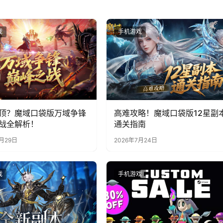
戏
手机游戏
顶？魔域口袋版万域争锋
高难攻略！魔域口袋版12星副
战全解析！
通关指南
7月29日
2026年7月24日
戏
手机游戏