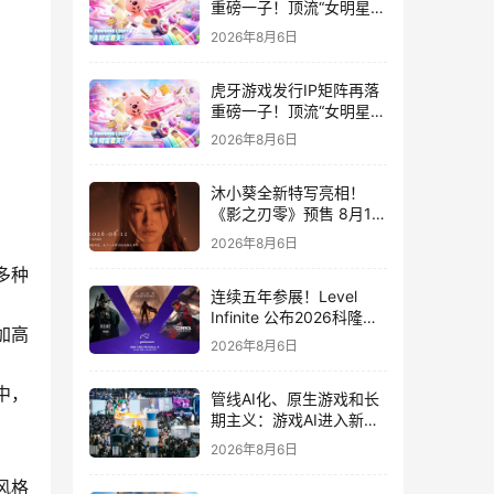
重磅一子！顶流“女明星”
ZANMANG LOOPY 正版
2026年8月6日
3D消除手游《消消奇遇》
惊喜曝光
虎牙游戏发行IP矩阵再落
重磅一子！顶流“女明星”
ZANMANG LOOPY 正版
2026年8月6日
3D消除手游《消消奇遇》
惊喜曝光
沐小葵全新特写亮相！
《影之刃零》预售 8月12
日开启
2026年8月6日
多种
连续五年参展！Level
Infinite 公布2026科隆游
加高
戏展产品阵容
2026年8月6日
中，
管线AI化、原生游戏和长
期主义：游戏AI进入新共
识时代
2026年8月6日
！
风格