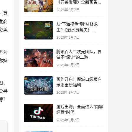
《异兽发廊》全新预告与
Steam免费试玩公开
2026年8月7日
》登
发商
从“下海摸鱼”到“丛林求
资耗
生”:《潜水员戴夫》
DLC《丛林》移动端定档
2026年8月7日
8月14日
腾讯百人二次元团队，要
但为
做不“保守”的二游
你妹
2026年8月7日
预约开启！魔域口袋版启
知，
示服重磅福利
爱寻
2026年8月7日
榜？
游戏出海，全面进入“内容
经营”时代
2026年8月7日