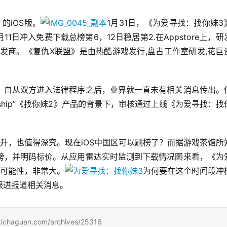
的iOS版。
1月31日，《为爱寻找：找你妹3
11日冲入免费下载总榜第6，12日稳居第2.在Appstore上，研
》的研发商。《复仇X联盟》是由热酷游戏发行,盘古工作室研发,花巨
，自从双方进入法律程序之后，业界就一直未有相关消息传出。
unship”《找你妹2》产品的背景下，审核通过上线《为爱寻找：找
升，也值得深究。现在iOS中国区可以刷榜了？而据游戏茶馆所
榜，并明码标价。从应用雷达实时监测到下载情况图来看，《为
的可能性，非常大。
为何要在这个时间段冲
游戏茶馆目前不知，也不能妄加揣测，但会一直跟进报道相关消息。					
uan.com/archives/25316