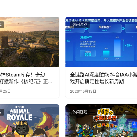
戏
休闲游戏
s掉Steam库存！奇幻
全链路AI深度赋能 抖音IAA小
搜打撤新作《核纪元》正式
戏开启确定性增长新周期
team：武器属性全靠手
6月25日
2026年5月13日
死全掉光！
戏
休闲游戏