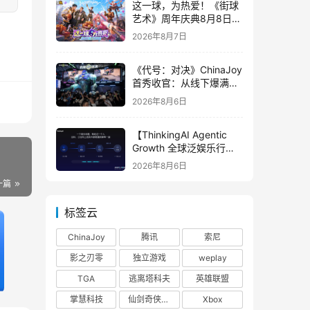
这一球，为热爱！《街球
艺术》周年庆典8月8日正
式上线，多重福利与全新
2026年8月7日
内容同步开启
《代号：对决》ChinaJoy
首秀收官：从线下爆满看
见玩家的真实期待
2026年8月6日
【ThinkingAI Agentic
Growth 全球泛娱乐行业
峰会】Agent 时代，人到
2026年8月6日
底负责什么
一篇
标签云
ChinaJoy
腾讯
索尼
影之刃零
独立游戏
weplay
TGA
逃离塔科夫
英雄联盟
掌慧科技
仙剑奇侠传四
Xbox