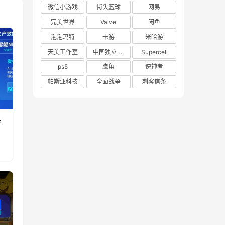
微信小游戏
街头篮球
网易
完美世界
Valve
闲鱼
泡泡玛特
卡游
米哈游
天美工作室
中国独立游戏联盟
Supercell
ps5
鹰角
逆神者
帕斯亚科技
全面战争
刺客信条
游