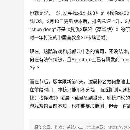
也就是说，《为爱寻找:找你妹3》是《找你妹3》
陆iOS，2月10日更新版本后，排名急速上升，2月
“chun deng”还是《复仇X联盟（豪华版）
时一年打造的中国首款全3D卡牌游戏。
现在，热酷游戏和成都云中游的官司，还没结束
何在有法律纠纷，且Appstore上已有研发商“f
3》？
而在节后，版本跟新第2天，凌晨排名为何急速上
在前段时间，冲榜只能用积分墙，而近期则可刷
找：找你妹3》凌晨下载量急剧攀升，刷榜冲榜
原创文章，作者：茶馆小二，禁止转载：https://youxichag