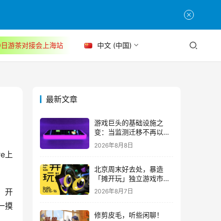
30日游茶对接会上海站
中文 (中国)
最新文章
游戏巨头的基础设施之
变：当监测迁移不再以中
断为代价
2026年8月8日
北京周末好去处，暴造
「摊开玩」独立游戏市集
正式开票！
，开
2026年8月7日
一摸
修剪皮毛，听些闲聊！