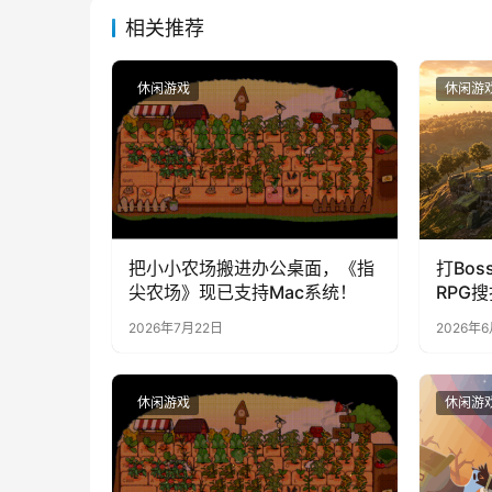
相关推荐
休闲游戏
休闲游
把小小农场搬进办公桌面，《指
打Bos
尖农场》现已支持Mac系统！
RPG
上线S
2026年7月22日
2026年
造，暴
休闲游戏
休闲游