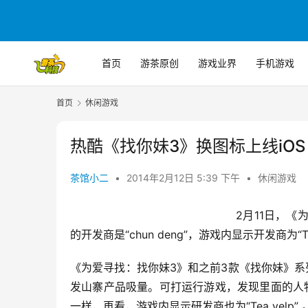
首页
游茶原创
游戏业界
手机游戏
首页
休闲游戏
热酷《找你妹3》换图标上线iOS
茶馆小二
•
2014年2月12日 5:39 下午
•
休闲游戏
						2月11日，《为爱寻找：找你妹3》高居iOS中国区免费下载总榜第2，Appstore上
的开发商是“chun deng”，游戏内显示开发商为“
《为爱寻找：找你妹3》和之前3款《找你妹》系列游
发山寨产品吸量。可打运行游戏，发现里面的人
一样，再看，游戏内显示研发商也为“Tea yelp” 