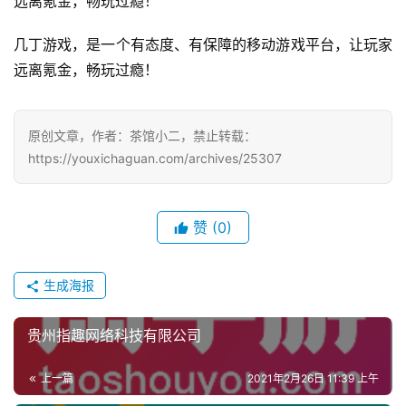
远离氪金，畅玩过瘾！
机
游
几丁游戏，是一个有态度、有保障的移动游戏平台，让玩家
戏
远离氪金，畅玩过瘾！
单
机
原创文章，作者：茶馆小二，禁止转载：
游
https://youxichaguan.com/archives/25307
戏
休
赞
(0)
闲
游
生成海报
戏
贵州指趣网络科技有限公司
2
0
上一篇
2021年2月26日 11:39 上午
2
5