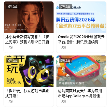
茶
游戏企业
游戏企业
对
接
会
沐小葵全新特写亮相！《影
Omdia发布2026全球游戏云
上
之刃零》预售 8月12日开启
平台报告：腾讯云连续两年
入选“领导者”象限
1天前
1天前
海
站
游戏企业
游戏企业
中
文
(
「摊开玩」独立游戏市集正
清清爽爽过夏天！华为应用
式开票！
市场AppGallery本月最佳上
中
新，款款提升幸福感
1天前
1天前
国
)