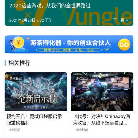
2020这些游戏，从我们的全世界路过
第
十
2021年2月26日 2:32 下午
下一篇
三
届
金
茶
奖
相关推荐
7
游戏企业
游戏企业
月
3
0
预约开启！魔域口袋版启示
《代号：对决》ChinaJoy首
服重磅福利
秀收官：从线下爆满看见玩
日
家的真实期待
3小时前
19小时前
游