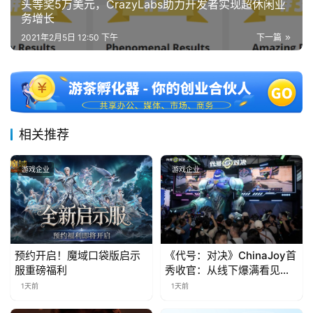
头等奖5万美元，CrazyLabs助力开发者实现超休闲业
第
务增长
十
2021年2月5日 12:50 下午
下一篇
三
届
金
茶
奖
相关推荐
游戏企业
游戏企业
7
月
3
0
预约开启！魔域口袋版启示
《代号：对决》ChinaJoy首
服重磅福利
秀收官：从线下爆满看见玩
日
家的真实期待
1天前
1天前
游