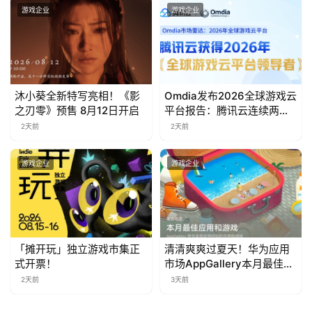
游戏企业
游戏企业
茶
对
接
会
沐小葵全新特写亮相！《影
Omdia发布2026全球游戏云
之刃零》预售 8月12日开启
平台报告：腾讯云连续两年
上
入选“领导者”象限
2天前
2天前
海
站
游戏企业
游戏企业
中
文
「摊开玩」独立游戏市集正
清清爽爽过夏天！华为应用
(
式开票！
市场AppGallery本月最佳上
中
新，款款提升幸福感
2天前
3天前
国
)