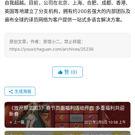
自我超越。目前，公司在北京、上海、合肥、成都、香港、
机
游
英国等地建立了分支机构，拥有约200名强大的内部团队及
戏
遍布全球的译员网络为客户提供一站式多语言解决方案。
单
机
原创文章，作者：茶馆小二，禁止转载：
游
https://youxichaguan.com/archives/25236
戏
赞
(0)
休
闲
游
生成海报
戏
《放开那三国3》春节页面福利活动开启 多重福利共迎
2
新春
0
上一篇
2021年2月5日 10:58 上午
2
5