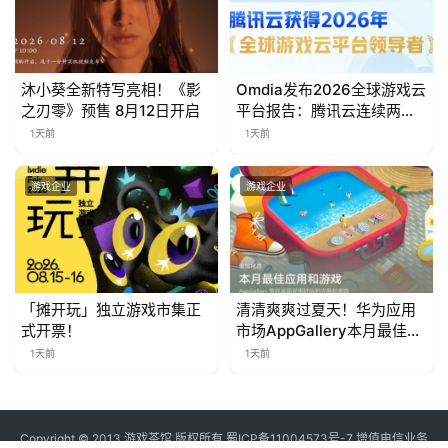
对
接
沐小葵全新特写亮相！《影
Omdia发布2026全球游戏云
会
之刃零》预售 8月12日开启
平台报告：腾讯云连续两年
入选“领导者”象限
1天前
1天前
上
海
游戏企业
游戏企业
站
中
「摊开玩」独立游戏市集正
清清爽爽过夏天！华为应用
文
式开票！
市场AppGallery本月最佳上
(
新，款款提升幸福感
1天前
1天前
中
国
)
Copyright © 2013 游戏茶馆 版权所有
蜀ICP备11004573号-7
增值电信业务