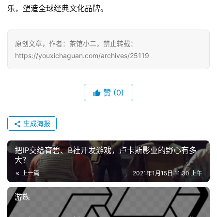
游
乐，塑造全球经典文化品牌。
戏
单
原创文章，作者：茶馆小二，禁止转载：
机
https://youxichaguan.com/archives/25119
游
戏
赞
(0)
休
闲
生成海报
游
戏
把IP交给育碧、B社开发游戏，卢卡斯影业的野心有多
大？
2
上一篇
2021年1月15日 11:30 上午
0
2
游族
5
第