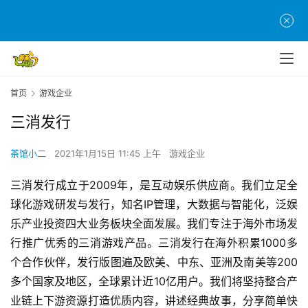
首
页
首页
游戏企业
游
三消发行
茶
原
茶馆小二
2021年1月15日 11:45 上午
游戏企业
创
三消发行
成立于2009年，是互动娱乐供应商。我们立足全
游
球化游戏研发与发行，知名IP管理，大数据与智能化，泛娱
戏
乐产业投资四大业务板块全面发展。我们专注于海外市场发
业
行推广优秀的三消游戏产品。
三消发行
在海外积累1000多
界
个合作伙伴，发行版图遍及欧美、中东、亚洲及南美等200
多个国家及地区，全球累计近10亿用户。我们
将坚持整合产
手
机
业链上下游资源打造优质内容，讲述经典故事，分享简单快