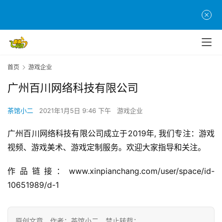
首
页
游
茶
首页
游戏企业
原
广州百川网络科技有限公司
创
茶馆小二
2021年1月5日 9:46 下午
游戏企业
游
戏
广州百川网络科技有限公司成立于2019年, 我们专注：游戏
业
视频、游戏美术、游戏定制服务。欢迎大家指导和关注。
界
作品链接：www.xinpianchang.com/user/space/id-
手
10651989/d-1
机
游
戏
原创文章，作者：茶馆小二，禁止转载：