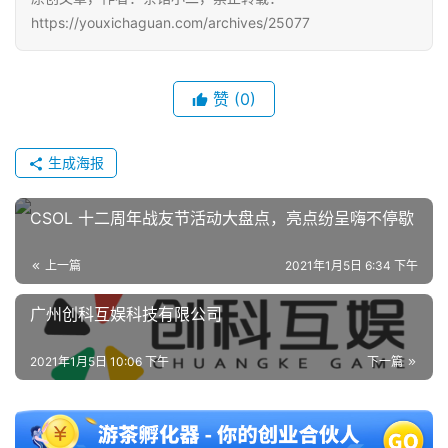
https://youxichaguan.com/archives/25077
单
机
游
赞
(0)
戏
生成海报
休
闲
CSOL 十二周年战友节活动大盘点，亮点纷呈嗨不停歇
游
戏
上一篇
2021年1月5日 6:34 下午
2
广州创科互娱科技有限公司
0
2
2021年1月5日 10:06 下午
下一篇
5
第
十
三