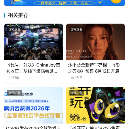
届
金
相关推荐
茶
奖
游戏企业
游戏企业
7
月
《代号：对决》ChinaJoy首
沐小葵全新特写亮相！《影
秀收官：从线下爆满看见玩
之刃零》预售 8月12日开启
3
家的真实期待
4小时前
10小时前
0
日
游戏企业
游戏企业
游
茶
对
Omdia发布2026全球游戏云
「摊开玩」独立游戏市集正