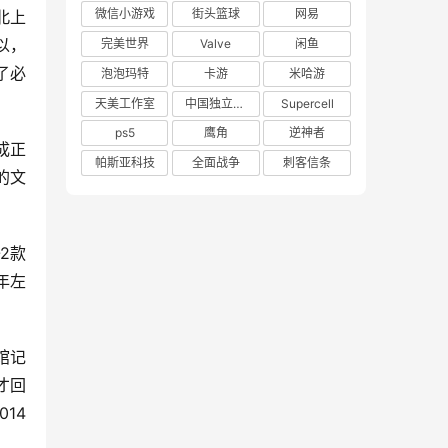
微信小游戏
街头篮球
网易
北上
以，
完美世界
Valve
闲鱼
了必
泡泡玛特
卡游
米哈游
天美工作室
中国独立游戏联盟
Supercell
ps5
鹰角
逆神者
成正
帕斯亚科技
全面战争
刺客信条
的文
2款
年左
馆记
才回
14