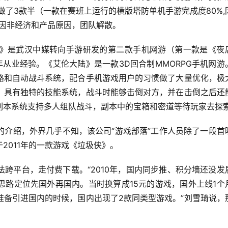
队做了3款半（一款在赛班上运行的横版塔防单机手游完成度80%,
，因非经济和产品原因，团队解散。
》是武汉中媒转向手游研发的第二款手机网游（第一款是《夜
年从业经验。《艾伦大陆》是一款3D回合制MMORPG手机网游
路和自动战斗系统，配合手机游戏用户的习惯做了大量优化，极
》具有独特的技能系统，战斗时能够击倒对方，并在击倒之后还
副本系统支持多人组队战斗，副本中的宝箱和密道等待玩家去探
的介绍，外界几乎不知，该公司“游戏部落”工作人员除了一段首
2011年的一款游戏《垃圾侠》。
跨平台，走付费下载。“2010年，国内同步推、积分墙还没发
思路定位先国外再国内。当时换算成15元的游戏，国外上线1个
准备引进国内的时候，国内出现了2款同类型游戏。”刘雪琦说，