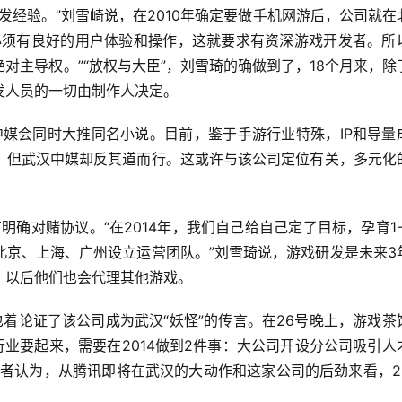
发经验。”刘雪崎说，在2010年确定要做手机网游后，公司就在
必须有良好的用户体验和操作，这就要求有资深游戏开发者。所
对主导权。”“放权与大臣”，刘雪琦的确做到了，18个月来，除
发人员的一切由制作人决定。
汉中媒会同时大推同名小说。目前，鉴于手游行业特殊，IP和导量
，但武汉中媒却反其道而行。这或许与该公司定位有关，多元化
明确对赌协议。“在2014年，我们自己给自己定了目标，孕育1-
北京、上海、广州设立运营团队。”刘雪琦说，游戏研发是未来3
，以后他们也会代理其他游戏。
着论证了该公司成为武汉“妖怪”的传言。在26号晚上，游戏茶
行业要起来，需要在2014做到2件事：大公司开设分公司吸引人
者认为，从腾讯即将在武汉的大动作和这家公司的后劲来看，20