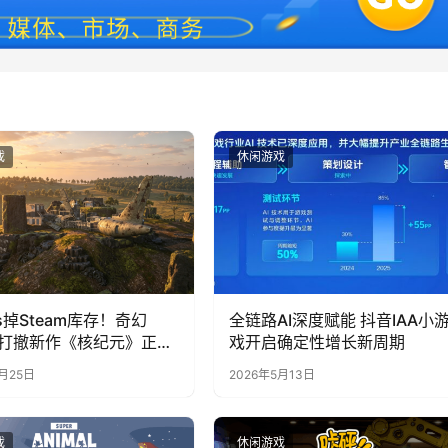
戏
休闲游戏
s掉Steam库存！奇幻
全链路AI深度赋能 抖音IAA小
搜打撤新作《核纪元》正式
戏开启确定性增长新周期
team：武器属性全靠手
6月25日
2026年5月13日
死全掉光！
戏
休闲游戏