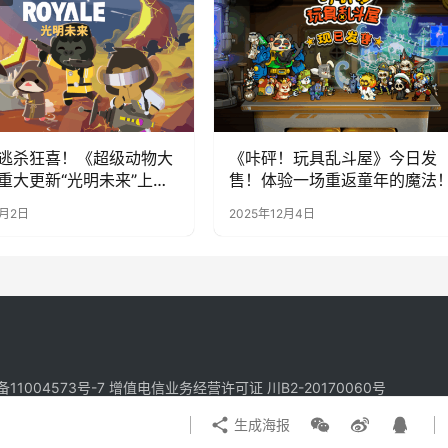
逃杀狂喜！《超级动物大
《咔砰！玩具乱斗屋》今日发
重大更新“光明未来”上
售！体验一场重返童年的魔法
墙杀神器来袭
4月2日
2025年12月4日
备11004573号-7
增值电信业务经营许可证 川B2-20170060号
生成海报