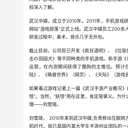
较深入了解。
武汉中媒，成立于2010年。2011年，手机游戏研发
网站“游戏部落”正式上线。武汉中媒员工200余人
研发过程中，美术、音乐几乎无外包。
截止目前，公司现已开发《疯狂酒吧》、《垃圾
击の田园犬》等不同种类的手机游戏。新手游《夜
运营，在内测期间获得了酷狗的主推位。预计在
陆》、《萌兽世界》（网页）、《天际》（游戏
如果看过游戏记者上一篇《武汉手游产业概况》
怪”。当然，“妖怪”用在这里，肯定是褒义。为
理——刘雪琦。
刘雪琦， 2010年来到武汉中媒,负责移动互
机时代，就已是国内某大学生手游创业团队的一