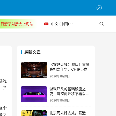
30日游茶对接会上海站
中文 (中国)
最新文章
《穿越火线：潜伏》首度
亮相嘉年华，CF IP迈向
3A叙事新高度
2026年8月9日
游戏
、游
游戏巨头的基础设施之
变：当监测迁移不再以中
断为代价
2026年8月8日
这个
北京周末好去处，暴造
做了