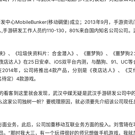
中心MobileBunker(移动碉堡)成立；2013年9月，手游资讯
,手游研发工作人员约110-130，80%来自国内知名公司公司。
侠》、《垃圾侠资料片：合金潜入》、《噩梦狗》、《噩梦狗2
店达人》在25日安卓、iOS双平台内测，与酷狗、91、UC等
2014年，公司将推出4款产品，分别是《夜店达人》、《艾
名待定）4款游戏。
的看客到这里就会发现，武汉中媒无疑是武汉手游研发公司中的
什么这家公司独树一帜？要梳理原因，就必须要先介绍该公司现任
联网方面业务，此后，公司加重移动互联业务方面的投入。刘雪琦在
员。“那时我大三，有一个玩得很好的师兄想做手机游戏，我就