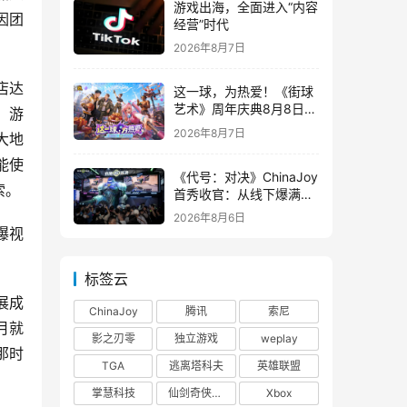
游戏出海，全面进入“内容
因团
经营”时代
2026年8月7日
店达
这一球，为热爱！《街球
艺术》周年庆典8月8日正
。游
式上线，多重福利与全新
2026年8月7日
大地
内容同步开启
能使
《代号：对决》ChinaJoy
索。
首秀收官：从线下爆满看
见玩家的真实期待
2026年8月6日
曝视
标签云
展成
ChinaJoy
腾讯
索尼
月就
影之刃零
独立游戏
weplay
那时
TGA
逃离塔科夫
英雄联盟
掌慧科技
仙剑奇侠传四
Xbox