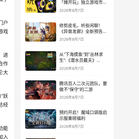
「摊开玩」独立游戏市集
正式开票！
2026年8月7日
门户
修剪皮毛，听些闲聊！
游戏
《异兽发廊》全新预告与
Steam免费试玩公开
2026年8月7日
从“下海摸鱼”到“丛林求
：进
生”:《潜水员戴夫》
合作
DLC《丛林》移动端定档
2026年8月7日
伦大
8月14日
腾讯百人二次元团队，要
做不“保守”的二游
“妖
2026年8月7日
总经
预约开启！魔域口袋版启
示服重磅福利
2026年8月7日
功能
加入