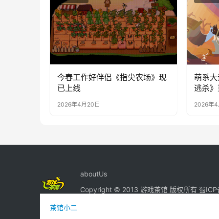
今春工作好伴侣《指尖农场》现
萌系大
已上线
逃杀》
线，隔
2026年4月20日
2026年
aboutUs
Copyright © 2013 游戏茶馆 版权所有
蜀ICP
茶馆小二