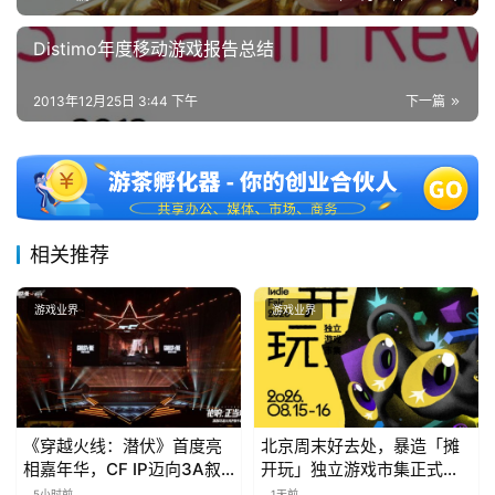
)
Distimo年度移动游戏报告总结
2013年12月25日 3:44 下午
下一篇
相关推荐
游戏业界
游戏业界
《穿越火线：潜伏》首度亮
北京周末好去处，暴造「摊
相嘉年华，CF IP迈向3A叙
开玩」独立游戏市集正式开
事新高度
票！
5小时前
1天前