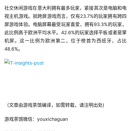
5
社交休闲游戏在意大利拥有最多玩家，紧接其次是电脑和电
第
视主机游戏。就跨屏游戏而言，仅有23.7%的玩家拥有跨四
十
三
屏游戏体验。电脑屏幕最受玩家喜爱，拥有93.3%的玩家，
届
此比例高于欧洲平均水平。42.6%的玩家选择平板或者是掌
金
机屏。这一比例为欧洲第二，位于榜首为西班牙，占比
茶
48.6%。
奖
7
月
3
（文章由游戏茶馆编译，如需转载，请注明出处)
0
游戏茶馆微信：youxichaguan
日