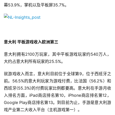
手
幕53.9%，掌机以及平板屏35.7%。
机
游
戏
单
机
意大利 
平板游戏收入欧洲第三
游
戏
意大利拥有2100万玩家，其中平板游戏玩家约540万人，
大约占意大利所有玩家的25.5%。
休
闲
就游戏收入而言，意大利目前位于全球第9，位于西班牙之
游
前。56.5%的意大利玩家为游戏付费，比法国（56.2%）和
戏
西班牙(55.3%)的付费玩家比例都要高。意大利在手游月收
入排名方面，iPad商店排名第10，iPhone商店排名第12，
2
Google Play商店排名第13。到目前为止，手游是意大利游
0
戏产业第二大收入平台（主机游戏第一）。
2