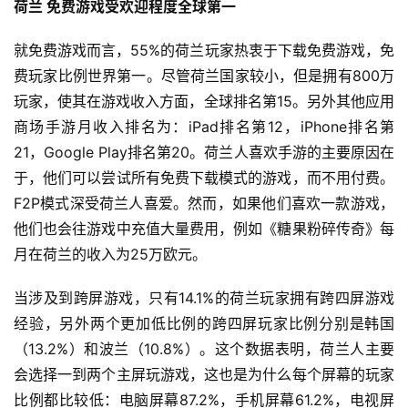
荷兰 
免费游戏受欢迎程度全球第一
就免费游戏而言，55%的荷兰玩家热衷于下载免费游戏，免
费玩家比例世界第一。尽管荷兰国家较小，但是拥有800万
玩家，使其在游戏收入方面，全球排名第15。另外其他应用
首
商场手游月收入排名为：iPad排名第12，iPhone排名第
页
21，Google Play排名第20。荷兰人喜欢手游的主要原因在
于，他们可以尝试所有免费下载模式的游戏，而不用付费。
游
F2P模式深受荷兰人喜爱。然而，如果他们喜欢一款游戏，
茶
原
他们也会往游戏中充值大量费用，例如《糖果粉碎传奇》每
创
月在荷兰的收入为25万欧元。
游
当涉及到跨屏游戏，只有14.1%的荷兰玩家拥有跨四屏游戏
戏
经验，另外两个更加低比例的跨四屏玩家比例分别是韩国
业
（13.2%）和波兰（10.8%）。这个数据表明，荷兰人主要
界
会选择一到两个主屏玩游戏，这也是为什么每个屏幕的玩家
比例都比较低：电脑屏幕87.2%，手机屏幕61.2%，电视屏