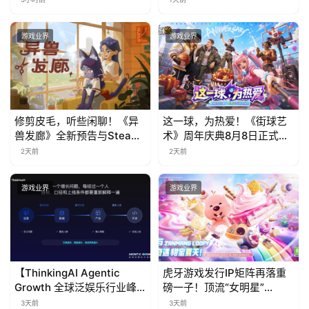
游戏业界
游戏业界
修剪皮毛，听些闲聊！《异
这一球，为热爱！《街球艺
兽发廊》全新预告与Steam
术》周年庆典8月8日正式上
免费试玩公开
线，多重福利与全新内容同
2天前
2天前
步开启
游戏业界
游戏业界
【ThinkingAI Agentic
虎牙游戏发行IP矩阵再落重
Growth 全球泛娱乐行业峰
磅一子！顶流“女明星”
会】Agent 时代，人到底负
ZANMANG LOOPY 正版3D
3天前
3天前