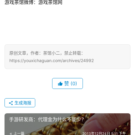
游
游戏茶馆微博：游戏茶馆网
茶
对
接
会
原创文章，作者：茶馆小二，禁止转载：
上
https://youxichaguan.com/archives/24992
海
站
赞
(0)
中
生成海报
文
(
手游研发商：代理金为什么不能少？
中
国
上一篇
2013年12月24日 5:11 下午