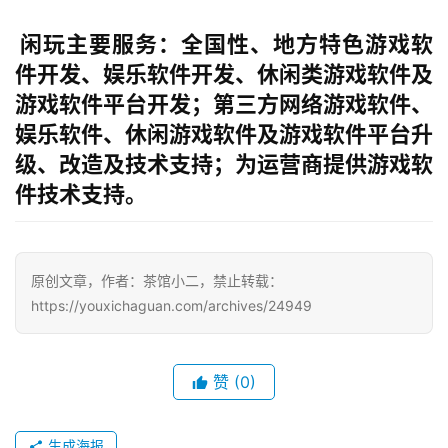
奖
闲玩主要服务：全国性、地方特色游戏软
件开发、娱乐软件开发、休闲类游戏软件及
7
游戏软件平台开发；第三方网络游戏软件、
娱乐软件、休闲游戏软件及游戏软件平台升
月
级、改造及技术支持；为运营商提供游戏软
3
件技术支持。
0
日
游
原创文章，作者：茶馆小二，禁止转载：
https://youxichaguan.com/archives/24949
茶
对
赞
(0)
接
会
生成海报