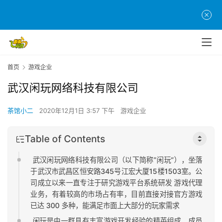
首页
游戏企业
武汉闲玩网络科技有限公司
茶馆小二
2020年12月1日 3:57 下午
游戏企业
Table of Contents
武汉闲玩网络科技有限公司（以下简称”闲玩”），坐落
于武汉市武昌区恒安路345号江宏大厦15楼1503室。公
司成立以来一直专注于研究游戏平台系统研发 游戏代理
业务，有着较高的市场占有率，目前直接对接官方游戏
已达 300 多种，能满足市面上大部分的玩家需求
闲玩是由一群具有丰富游戏开发经验的精英组成，成员