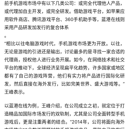
前手机游戏市场中有以下几类公司：或完全代理他人产品，
戏
或代理加自主开发，或完全研发。借助游戏平台，如苹果应
用软件商店、腾讯游戏平台、360手机助手等，蓝港在线则
2
采用产品研发加发行的复合体系
0
。
2
5
“相比以往电脑游戏时代，手机游戏市场更为开放。以往，
第
无论是游戏的引进还是输出，讨论最多的是寻找一家合适的
十
代理商，授权他人进行业务开展。如今，在网络技术和社交
三
平台的推动下，全球经济呈现扁平化趋势，许多国家或地区
届
都有了自己的游戏阵营，他们有实力将产品进行国际化研
金
发，然后直接在海外发行，比如完美世界、盛大游戏等。”
茶
奖
王峰表示。
以蓝港在线为例，王峰介绍，在公司成立之初，就定位于打
造精品加国际市场发行的双轨制，尤其是公司全面转型手机
7
游戏后，更是注重两者的结合。“2014年，公司将面向海外
月