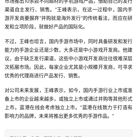
市场推出10余款不同题材的手机游戏产品，借助自己的发行
渠道自主发行、销售。”王峰表示，在这一过程中，国内手
3
游开发商要摒弃“并购就是海外发行”的传统看法，而应在研
0
发和立项阶段，就做好产品的国际化。
日
不过，王峰也坦言，国内手游市场中，同时具备研发和发行
游
能力的手游企业还是少数，大多还是中小游戏开发商。他建
茶
议，由于缺乏发行渠道，这些中小游戏开发商往往很难深层
对
次拓展市场。因此，每家企业尤其是小规模开发商，可寻求
优秀的代理商进行产品发行、销售。
接
会
对公司未来发展，王峰表示，如今，国内手游行业上市或准
上
备上市的企业越来越多，或独立上市或通过并购等其他形式
上市。蓝港在线会考虑独立上市。“蓝港在线致力于打造有
海
影响力的品牌，未来将推出更多优秀的手游作品。”
站