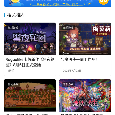
相关推荐
单机游戏
单机游戏
Roguelike卡牌新作《黑夜轮
与魔法使一同工作吧！
回》8月5日正式登陆
Steam，首发9折优惠开启
1天前
2026年7月23日
休闲游戏
单机游戏