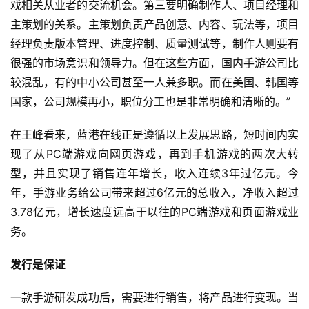
戏相关从业者的交流机会。第三要明确制作人、项目经理和
游
主策划的关系。主策划负责产品创意、内容、玩法等，项目
戏
经理负责版本管理、进度控制、质量测试等，制作人则要有
业
界
很强的市场意识和领导力。但在这些方面，国内手游公司比
较混乱，有的中小公司甚至一人兼多职。而在美国、韩国等
手
国家，公司规模再小，职位分工也是非常明确和清晰的。”
机
游
在王峰看来，蓝港在线正是遵循以上发展思路，短时间内实
戏
现了从PC端游戏向网页游戏，再到手机游戏的两次大转
型，并且实现了销售连年增长，收入连续3年过亿元。今
单
年，手游业务给公司带来超过6亿元的总收入，净收入超过
机
3.78亿元，增长速度远高于以往的PC端游戏和页面游戏业
游
务。
戏
发行是保证
休
闲
一款手游研发成功后，需要进行销售，将产品进行变现。当
游