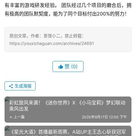
机
有丰富的游戏研发经验。 团队经过几个项目的磨合后，拥
游
有极高的团队默契度，能为了同个目标付出200%的努力！
戏
单
原创文章，作者：茶馆小二，禁止转载：
机
https://youxichaguan.com/archives/24691
游
戏
赞
(0)
休
闲
游
生成海报
戏
彩虹旋风来袭！《迷你世界》X 《小马宝莉》梦幻联动
2
乘风出发
0
上一篇
2020年9月17日 12:00 下午
2
5
《星光大道》首播最新周赛，A站UP主王志心斩获冠军