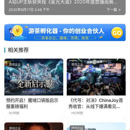
第
A站UP主斩获央视《星光大道》2020年度首播周赛冠
军
十
2020年9月17日 2:48 下午
下一篇
三
届
金
茶
奖
相关推荐
游戏企业
游戏企业
7
月
3
预约开启！魔域口袋版启示
《代号：对决》ChinaJoy首
0
服重磅福利
秀收官：从线下爆满看见玩
日
家的真实期待
3小时前
19小时前
游
游戏企业
游戏企业