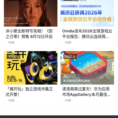
茶
对
接
会
沐小葵全新特写亮相！《影
Omdia发布2026全球游戏云
之刃零》预售 8月12日开启
平台报告：腾讯云连续两年
上
入选“领导者”象限
1天前
1天前
海
游戏企业
游戏企业
站
中
文
「摊开玩」独立游戏市集正
清清爽爽过夏天！华为应用
(
式开票！
市场AppGallery本月最佳上
中
新，款款提升幸福感
1天前
1天前
国
)