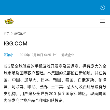
首
页
游
首页
游戏企业
茶
IGG.COM
原
创
茶馆小二
2019年12月19日 9:25 上午
游戏企业
游
IGG是全球驰名的手机游戏开发商及营运商，拥有庞大的全
戏
球市场及国际客户基础。本集团的总部设在新加坡，并在美
业
国、中国、加拿大、日本、韩国、泰国、白俄罗斯、菲律
界
宾、阿联酋、印尼、巴西、土耳其、意大利及西班牙设有分
支机构，用户遍及全世界200 多个国家和地区。现面向国
手
机
内研发商寻找产品合作或团队投资。
游