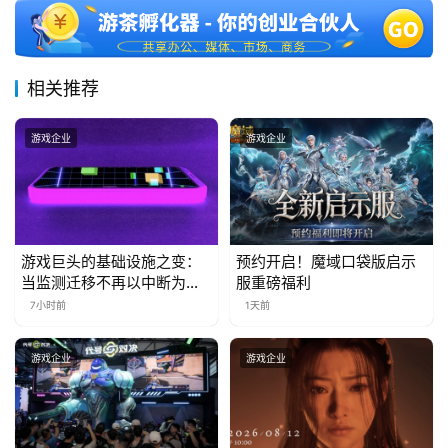
三
届
金
茶
相关推荐
奖
游戏企业
游戏企业
7
月
游戏巨头的基础设施之变：
预约开启！魔域口袋版启示
3
当监测迁移不再以中断为代
服重磅福利
价
0
7小时前
1天前
日
游戏企业
游戏企业
游
茶