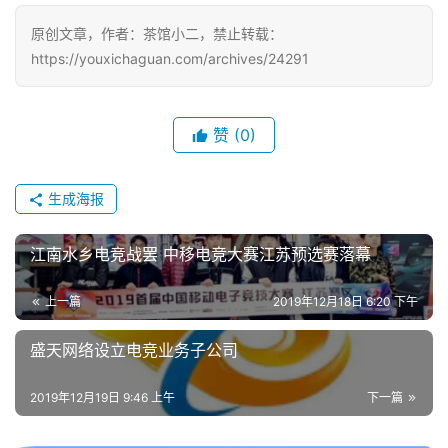
戏
原创文章，作者：茶馆小二，禁止转载：
https://youxichaguan.com/archives/24291
单
机
游
戏
赞
(0)
休
生成海报
闲
游
江南水乡电竞战罢 中移电竞大赛江苏预选赛落幕
戏
上一篇
2019年12月18日 6:20 下午
2
0
盛天网络设立电竞业务子公司
2
5
2019年12月19日 9:46 上午
下一篇
第
十