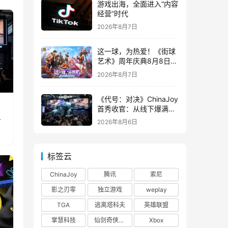
游戏出海，全面进入“内容
经营”时代
2026年8月7日
这一球，为热爱！《街球
艺术》周年庆典8月8日正
式上线，多重福利与全新
2026年8月7日
内容同步开启
《代号：对决》ChinaJoy
首秀收官：从线下爆满看
真
见玩家的真实期待
2026年8月6日
标签云
ChinaJoy
腾讯
索尼
影之刃零
独立游戏
weplay
TGA
逃离塔科夫
英雄联盟
掌慧科技
仙剑奇侠传四
Xbox