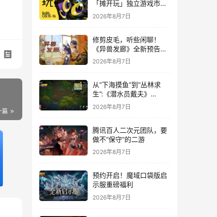
「摊开玩」独立游戏市集
正式开票！
2026年8月7日
修剪皮毛，听些闲聊！
《异兽发廊》全新预告与
Steam免费试玩公开
2026年8月7日
从“下海摸鱼”到“丛林求
生”:《潜水员戴夫》
DLC《丛林》移动端定档
2026年8月7日
一篇
8月14日
腾讯百人二次元团队，要
做不“保守”的二游
2026年8月7日
预约开启！魔域口袋版启
示服重磅福利
2026年8月7日