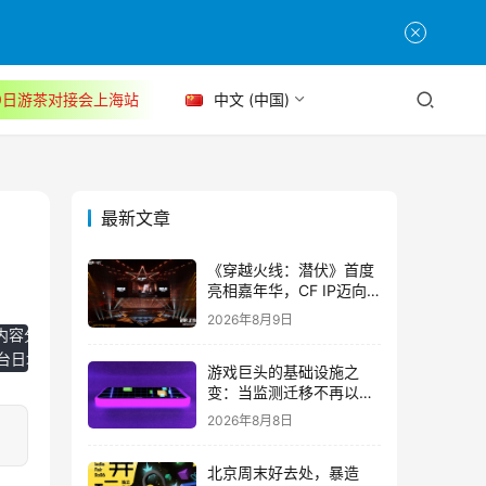
30日游茶对接会上海站
中文 (中国)
最新文章
《穿越火线：潜伏》首度
亮相嘉年华，CF IP迈向
3A叙事新高度
2026年8月9日
内容分发(CDN)、边缘计算网络及数据中心（IDC），满足用户随时随地
平台日均处理万亿级的服务请求，服务全球数十亿网民。
游戏巨头的基础设施之
变：当监测迁移不再以中
断为代价
2026年8月8日
北京周末好去处，暴造