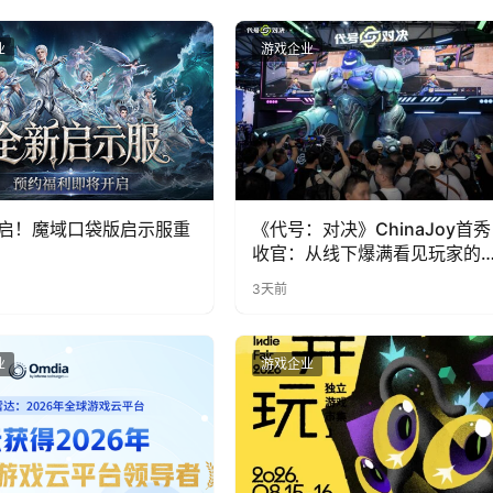
业
游戏企业
启！魔域口袋版启示服重
《代号：对决》ChinaJoy首秀
收官：从线下爆满看见玩家的
实期待
3天前
业
游戏企业