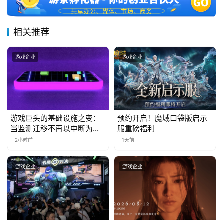
3
相关推荐
0
日
游戏企业
游戏企业
游
茶
对
游戏巨头的基础设施之变：
预约开启！魔域口袋版启示
接
当监测迁移不再以中断为代
服重磅福利
价
2小时前
1天前
会
上
游戏企业
游戏企业
海
站