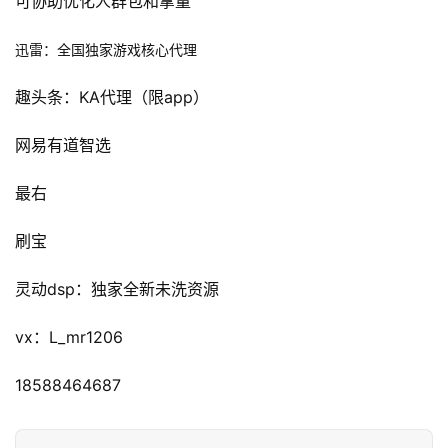
可协助优化人群包和拿量
游
戏
迅雷：全国
独家游戏核心代理
业
界
趣头条：KA代理（限app）
网易有道智选
手
机
最右
游
戏
刷宝
单
灵动dsp：独家全新未洗资源
机
游
vx：L_mr1206
戏
18588464687
休
闲