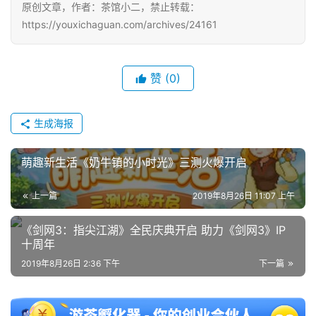
游
原创文章，作者：茶馆小二，禁止转载：
戏
https://youxichaguan.com/archives/24161
2
0
赞
(0)
2
5
第
生成海报
十
三
萌趣新生活《奶牛镇的小时光》三测火爆开启
届
金
上一篇
2019年8月26日 11:07 上午
茶
奖
《剑网3：指尖江湖》全民庆典开启 助力《剑网3》IP
十周年
2019年8月26日 2:36 下午
下一篇
7
月