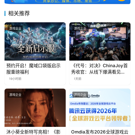
3
相关推荐
0
日
游戏企业
游戏企业
游
茶
对
预约开启！魔域口袋版启示
《代号：对决》ChinaJoy首
服重磅福利
秀收官：从线下爆满看见玩
接
家的真实期待
19小时前
1天前
会
上
游戏企业
游戏企业
海
站
沐小葵全新特写亮相！《影
Omdia发布2026全球游戏云