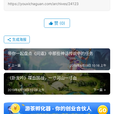
戏
https://youxichaguan.com/archives/24123
2
赞
(0)
0
2
5
生成海报
第
十
带你一起盘点《问道》中那些神话传说中的任务
三
届
上一篇
2019年6月19日 10:16 上午
金
茶
《卧龙吟》喋血国战，一寸河山一寸血
奖
2019年6月19日 10:28 上午
下一篇
7
月