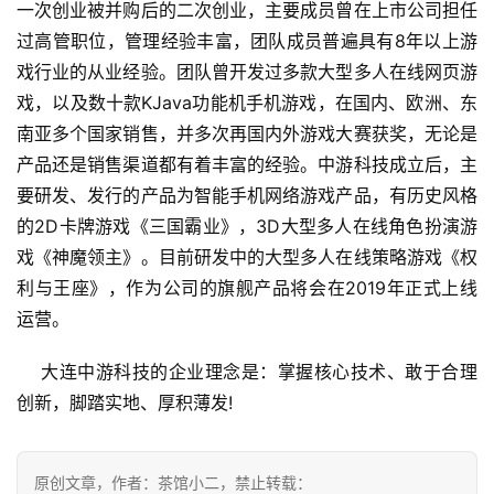
一次创业被并购后的二次创业，主要成员曾在上市公司担任
游
戏
过高管职位，管理经验丰富，团队成员普遍具有8年以上游
业
戏行业的从业经验。团队曾开发过多款大型多人在线网页游
界
戏，以及数十款KJava功能机手机游戏，在国内、欧洲、东
南亚多个国家销售，并多次再国内外游戏大赛获奖，无论是
手
产品还是销售渠道都有着丰富的经验。中游科技成立后，主
机
要研发、发行的产品为智能手机网络游戏产品，有历史风格
游
的2D卡牌游戏《三国霸业》，3D大型多人在线角色扮演游
戏
戏《神魔领主》。目前研发中的大型多人在线策略游戏《权
利与王座》，作为公司的旗舰产品将会在2019年正式上线
单
机
运营。
游
戏
    大连中游科技的企业理念是：掌握核心技术、敢于合理
创新，脚踏实地、厚积薄发!
休
闲
游
原创文章，作者：茶馆小二，禁止转载：