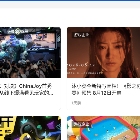
业
游戏企业
：对决》ChinaJoy首秀
沐小葵全新特写亮相！《影之
从线下爆满看见玩家的真
零》预售 8月12日开启
1天前
业
游戏企业