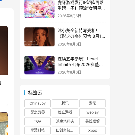
虎牙游戏发行IP矩阵再落
重磅一子！顶流“女明星”
ZANMANG LOOPY 正版
2026年8月6日
3D消除手游《消消奇遇》
惊喜曝光
沐小葵全新特写亮相！
《影之刃零》预售 8月12
日开启
2026年8月6日
连续五年参展！Level
Infinite 公布2026科隆游
戏展产品阵容
2026年8月6日
刃
标签云
ChinaJoy
腾讯
索尼
影之刃零
独立游戏
weplay
TGA
逃离塔科夫
英雄联盟
掌慧科技
仙剑奇侠传四
Xbox