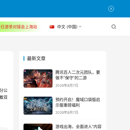
30日游茶对接会上海站
中文 (中国)
最新文章
腾讯百人二次元团队，要
做不“保守”的二游
2026年8月7日
饶分公
着双
预约开启！魔域口袋版启
示服重磅福利
2026年8月7日
游戏出海，全面进入“内容