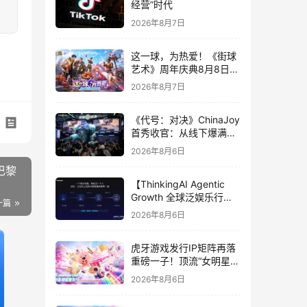
经营”时代
2026年8月7日
这一球，为热爱！《街球
艺术》周年庆典8月8日正
式上线，多重福利与全新
2026年8月7日
内容同步开启
《代号：对决》ChinaJoy
首秀收官：从线下爆满看
见玩家的真实期待
2026年8月6日
巴黎
【ThinkingAI Agentic
Growth 全球泛娱乐行业
一篇
峰会】Agent 时代，人到
2026年8月6日
底负责什么
虎牙游戏发行IP矩阵再落
重磅一子！顶流“女明星”
ZANMANG LOOPY 正版
2026年8月6日
3D消除手游《消消奇遇》
惊喜曝光