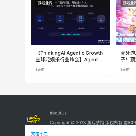
游戏业界
游戏业
【ThinkingAI Agentic Growth
虎牙游
全球泛娱乐行业峰会】Agent 时
子！顶
代，人到底负责什么
LOO
1天前
1天前
奇遇》
aboutUs
Copyright © 2013 游戏茶馆 版权所有
蜀ICP
茶馆小二