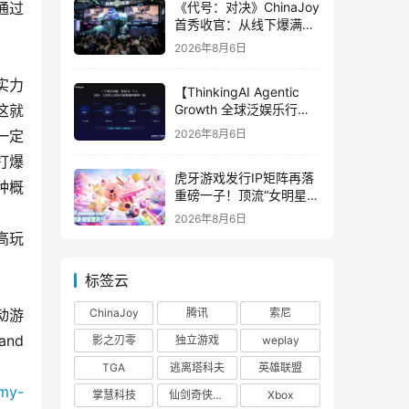
《代号：对决》ChinaJoy
通过
首秀收官：从线下爆满看
见玩家的真实期待
2026年8月6日
实力
【ThinkingAI Agentic
这就
Growth 全球泛娱乐行业
峰会】Agent 时代，人到
2026年8月6日
一定
底负责什么
打爆
虎牙游戏发行IP矩阵再落
种概
重磅一子！顶流“女明星”
ZANMANG LOOPY 正版
2026年8月6日
3D消除手游《消消奇遇》
高玩
惊喜曝光
标签云
动游
ChinaJoy
腾讯
索尼
and
影之刃零
独立游戏
weplay
TGA
逃离塔科夫
英雄联盟
omy-
掌慧科技
仙剑奇侠传四
Xbox