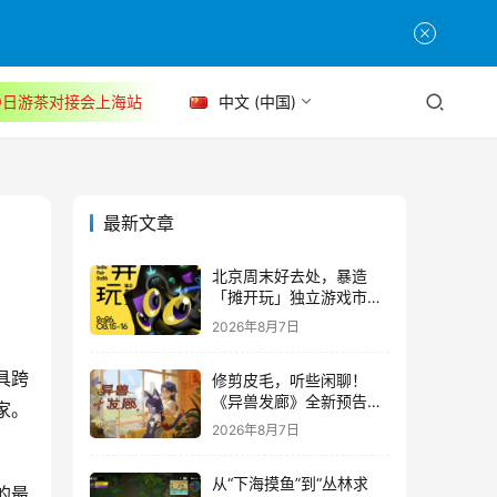
30日游茶对接会上海站
中文 (中国)
最新文章
北京周末好去处，暴造
「摊开玩」独立游戏市集
正式开票！
2026年8月7日
具跨
修剪皮毛，听些闲聊！
《异兽发廊》全新预告与
家。
Steam免费试玩公开
2026年8月7日
从“下海摸鱼”到“丛林求
的最