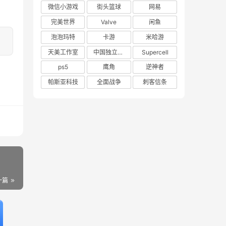
微信小游戏
街头篮球
网易
完美世界
Valve
闲鱼
泡泡玛特
卡游
米哈游
天美工作室
中国独立游戏联盟
Supercell
ps5
鹰角
逆神者
帕斯亚科技
全面战争
刺客信条
一篇