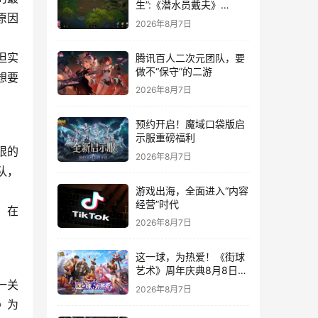
生”:《潜水员戴夫》
原因
DLC《丛林》移动端定档
2026年8月7日
8月14日
但实
腾讯百人二次元团队，要
做不“保守”的二游
想要
2026年8月7日
预约开启！魔域口袋版启
示服重磅福利
限的
2026年8月7日
队，
游戏出海，全面进入“内容
经营”时代
，在
2026年8月7日
。
这一球，为热爱！《街球
艺术》周年庆典8月8日正
一关
式上线，多重福利与全新
2026年8月7日
内容同步开启
》为