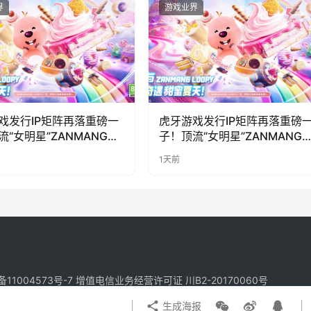
界
游戏业界
戏发行IP矩阵再落重磅一
虎牙游戏发行IP矩阵再落重磅
流“女明星”ZANMANG
子！顶流“女明星”ZANMANG
PY 正版3D消除手游《消消
LOOPY 正版3D消除手游《消
1天前
惊喜曝光
奇遇》惊喜曝光
备11004573号-7
增值电信业务经营许可证 川B2-20170060号
生成海报