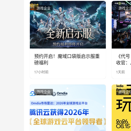
游戏企业
游戏企
预约开启！魔域口袋版启示服重
《代号
磅福利
收官：
实期待
17小时前
1天前
游戏企业
游戏企