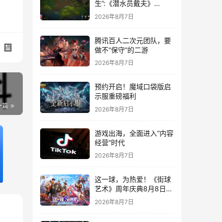
生”:《潜水员戴夫》
DLC《丛林》移动端定档
2026年8月7日
8月14日
腾讯百人二次元团队，要
做不“保守”的二游
2026年8月7日
预约开启！魔域口袋版启
示服重磅福利
一篇
2026年8月7日
游戏出海，全面进入“内容
经营”时代
2026年8月7日
这一球，为热爱！《街球
艺术》周年庆典8月8日正
式上线，多重福利与全新
2026年8月7日
内容同步开启