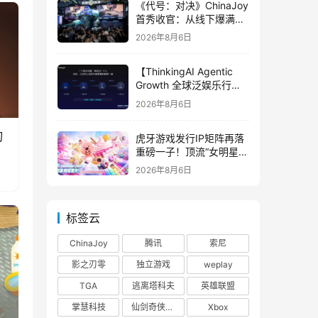
《代号：对决》ChinaJoy
首秀收官：从线下爆满看
见玩家的真实期待
2026年8月6日
【ThinkingAI Agentic
Growth 全球泛娱乐行业
峰会】Agent 时代，人到
2026年8月6日
底负责什么
刃
虎牙游戏发行IP矩阵再落
重磅一子！顶流“女明星”
ZANMANG LOOPY 正版
2026年8月6日
3D消除手游《消消奇遇》
惊喜曝光
标签云
ChinaJoy
腾讯
索尼
影之刃零
独立游戏
weplay
TGA
逃离塔科夫
英雄联盟
掌慧科技
仙剑奇侠传四
Xbox