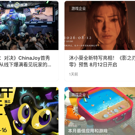
业
游戏企业
：对决》ChinaJoy首秀
沐小葵全新特写亮相！《影之
从线下爆满看见玩家的真
零》预售 8月12日开启
1天前
业
游戏企业