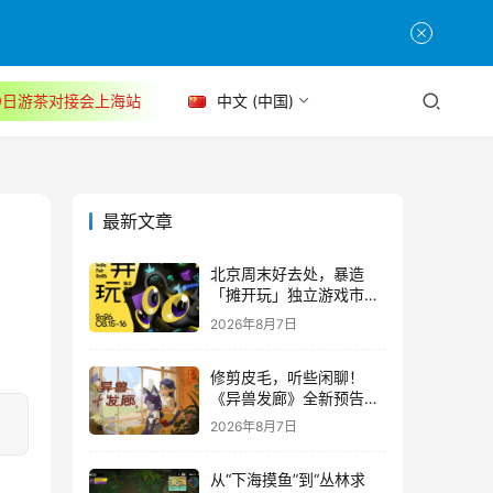
30日游茶对接会上海站
中文 (中国)
最新文章
北京周末好去处，暴造
「摊开玩」独立游戏市集
正式开票！
2026年8月7日
修剪皮毛，听些闲聊！
《异兽发廊》全新预告与
Steam免费试玩公开
2026年8月7日
从“下海摸鱼”到“丛林求