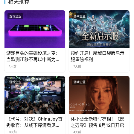
相关推荐
金
茶
游戏企业
游戏企业
奖
7
游戏巨头的基础设施之变：
预约开启！魔域口袋版启示
月
当监测迁移不再以中断为代
服重磅福利
价
1天前
3天前
3
0
游戏企业
游戏企业
日
游
茶
《代号：对决》ChinaJoy首
沐小葵全新特写亮相！《影
对
秀收官：从线下爆满看见玩
之刃零》预售 8月12日开启
家的真实期待
3天前
4天前
接