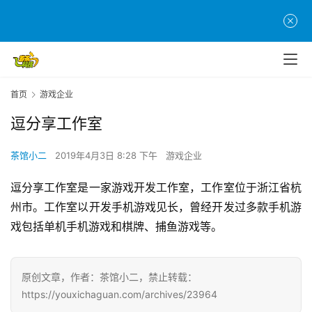
首
页
游
茶
原
首页
游戏企业
创
逗分享工作室
游
茶馆小二
2019年4月3日 8:28 下午
游戏企业
戏
业
逗分享工作室是一家游戏开发工作室，工作室位于浙江省杭
界
州市。工作室以开发手机游戏见长，曾经开发过多款手机游
戏包括单机手机游戏和棋牌、捕鱼游戏等。
手
机
游
原创文章，作者：茶馆小二，禁止转载：
戏
https://youxichaguan.com/archives/23964