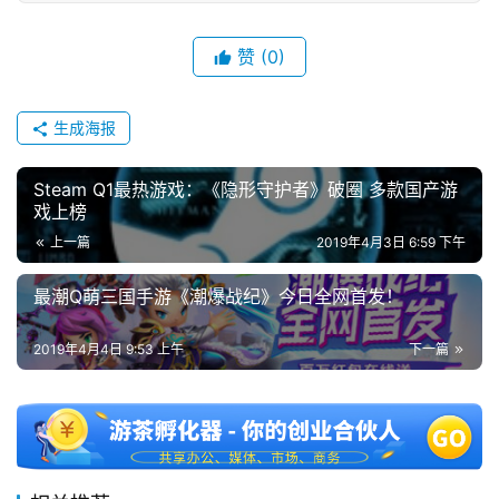
单
机
赞
(0)
游
戏
生成海报
休
Steam Q1最热游戏：《隐形守护者》破圈 多款国产游
闲
戏上榜
游
戏
上一篇
2019年4月3日 6:59 下午
最潮Q萌三国手游《潮爆战纪》今日全网首发！
2
0
2019年4月4日 9:53 上午
下一篇
2
5
第
十
三
届