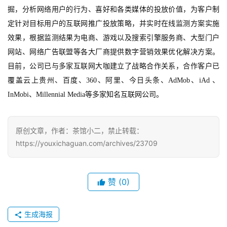
掘，分析网络用户的行为、喜好和各类媒体的投放价值，为客户制
手
定针对目标用户的互联网推广投放策略，并实时在线监测方案实施
机
效果，根据监测结果为电商、游戏以及搜索引擎服务商、大型门户
游
网站、网络广告联盟等各大厂商提供数字营销效果优化解决方案。
戏
目前，公司已与多家互联网大咖建立了战略合作关系，合作客户已
覆盖
云上贵州、
百度、
360、阿里、
今日头条
、
AdMob、iAd 、 
单
InMobi、Millennial Media
等多家知名互联网公司。
机
游
戏
原创文章，作者：茶馆小二，禁止转载：
https://youxichaguan.com/archives/23709
休
闲
游
赞
(0)
戏
生成海报
2