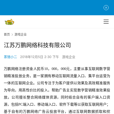
首页
游戏企业
首
江苏万鹏网络科技有限公司
页
茶馆小二
2018年12月5日 2:30 下午
游戏企业
游
茶
万鹏
网络注册资金人民币
10，000，000
元，主要从事互联网数字营
原
销精准投放业务，是一家拥有移动互联网流量入口、集平台运营为
创
一体的互联网企业。公司专注于为客户提供以效果及高效精准服务
为导向，用高性价比的投入，帮助广告主实现数字营销精准效果投
游
放。公司擅长整合网络媒体资源，同时结合自有的客户端入口资
戏
源，包括
PC端入口、移动端入口、软件下载等以获取互联网用户；
业
界
基于自有的
万鹏网络
广告云投放平台，通过互联网数据抓取和挖