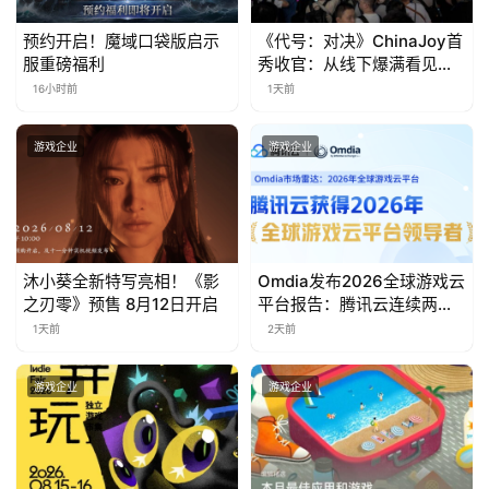
日
预约开启！魔域口袋版启示
《代号：对决》ChinaJoy首
游
服重磅福利
秀收官：从线下爆满看见玩
茶
家的真实期待
16小时前
1天前
对
游戏企业
游戏企业
接
会
上
沐小葵全新特写亮相！《影
Omdia发布2026全球游戏云
海
之刃零》预售 8月12日开启
平台报告：腾讯云连续两年
站
入选“领导者”象限
1天前
2天前
游戏企业
游戏企业
中
文
(
中