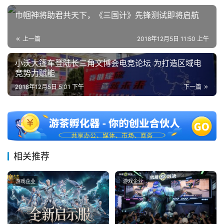
0
2
巾帼神将助君共天下，《三国计》先锋测试即将启航
5
第
上一篇
2018年12月5日 11:50 上午
十
三
小沃大篷车登陆长三角文博会电竞论坛 为打造区域电
竞势力赋能
届
金
2018年12月5日 5:01 下午
下一篇
茶
奖
7
相关推荐
月
游戏企业
游戏企业
3
0