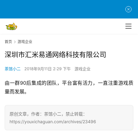
页
游
茶
原
首页
游戏企业
创
深圳市汇米易通网络科技有限公司
游
戏
茶馆小二
2018年9月11日 2:29 下午
游戏企业
业
由一群90后集成的团队，平台富有活力，一直注重游戏质
界
量而发展。
手
机
原创文章，作者：茶馆小二，禁止转载：
游
https://youxichaguan.com/archives/23496
戏