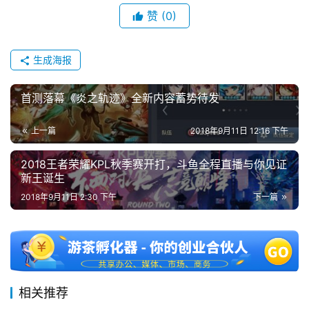
单
赞
(0)
机
游
戏
生成海报
休
首测落幕《炎之轨迹》全新内容蓄势待发
闲
游
上一篇
2018年9月11日 12:16 下午
戏
2018王者荣耀KPL秋季赛开打，斗鱼全程直播与你见证
新王诞生
2
0
2018年9月11日 2:30 下午
下一篇
2
5
第
十
三
相关推荐
届