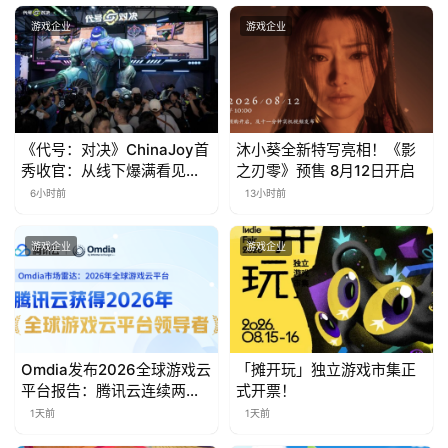
金
茶
游戏企业
游戏企业
奖
7
《代号：对决》ChinaJoy首
沐小葵全新特写亮相！《影
秀收官：从线下爆满看见玩
之刃零》预售 8月12日开启
月
家的真实期待
6小时前
13小时前
3
游戏企业
游戏企业
0
日
游
茶
Omdia发布2026全球游戏云
「摊开玩」独立游戏市集正
平台报告：腾讯云连续两年
式开票！
对
入选“领导者”象限
1天前
1天前
接