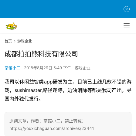
首
页
游
茶
原
首页
游戏企业
创
成都拍拍熊科技有限公司
游
茶馆小二
2018年8月29日 5:49 下午
游戏企业
戏
业
我司以休闲益智类app研发为主，目前已上线几款不错的游
界
戏，sushimaster,路径迷踪，奶油消除等都是我司产出，寻
国内外独代发行。
手
机
游
原创文章，作者：茶馆小二，禁止转载：
戏
https://youxichaguan.com/archives/23441