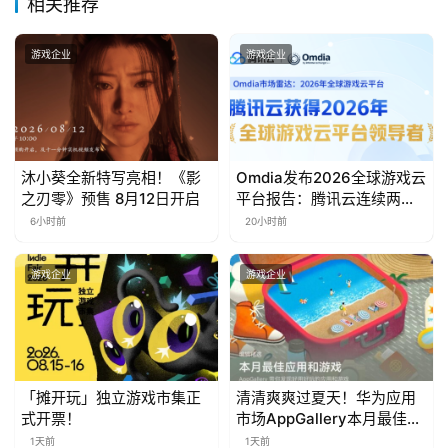
相关推荐
金
茶
游戏企业
游戏企业
奖
7
沐小葵全新特写亮相！《影
Omdia发布2026全球游戏云
月
之刃零》预售 8月12日开启
平台报告：腾讯云连续两年
入选“领导者”象限
6小时前
20小时前
3
0
游戏企业
游戏企业
日
游
茶
「摊开玩」独立游戏市集正
清清爽爽过夏天！华为应用
对
式开票！
市场AppGallery本月最佳上
新，款款提升幸福感
1天前
1天前
接