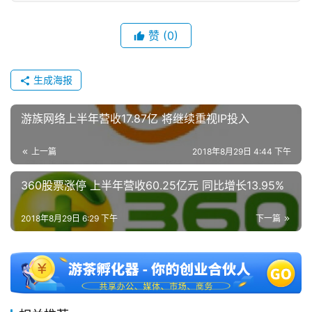
单
机
赞
(0)
游
戏
生成海报
休
游族网络上半年营收17.87亿 将继续重视IP投入
闲
游
戏
上一篇
2018年8月29日 4:44 下午
360股票涨停 上半年营收60.25亿元 同比增长13.95%
2
0
2018年8月29日 6:29 下午
下一篇
2
5
第
十
三
届