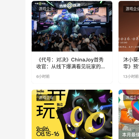
游戏企业
游戏企
《代号：对决》ChinaJoy首秀
沐小葵
收官：从线下爆满看见玩家的真
零》预
实期待
6小时前
13小时前
游戏企业
游戏企