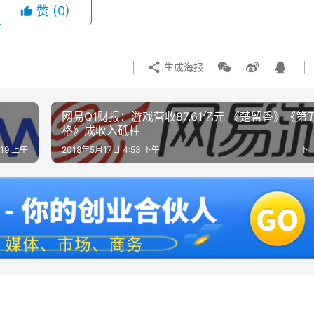
赞
(0)
生成海报
网易Q1财报：游戏营收87.61亿元 《楚留香》《第
格》成收入砥柱
:19 上午
2018年5月17日 4:53 下午
下