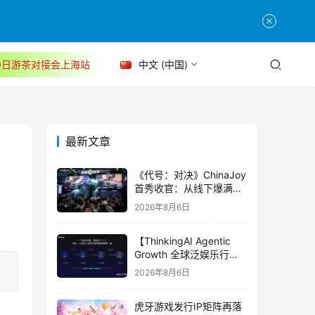
30日游茶对接会上海站
中文 (中国)
最新文章
《代号：对决》ChinaJoy
首秀收官：从线下爆满看
见玩家的真实期待
2026年8月6日
【ThinkingAI Agentic
Growth 全球泛娱乐行业
峰会】Agent 时代，人到
2026年8月6日
底负责什么
虎牙游戏发行IP矩阵再落