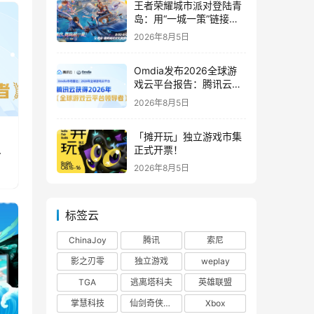
王者荣耀城市派对登陆青
岛：用“一城一策”链接海
洋场景，以双向奔赴带动
2026年8月5日
夏日文旅
Omdia发布2026全球游
戏云平台报告：腾讯云连
续两年入选“领导者”象限
2026年8月5日
「摊开玩」独立游戏市集
正式开票！
2026年8月5日
标签云
ChinaJoy
腾讯
索尼
影之刃零
独立游戏
weplay
TGA
逃离塔科夫
英雄联盟
掌慧科技
仙剑奇侠传四
Xbox