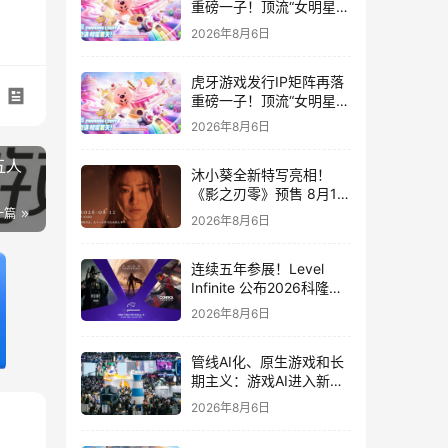
重磅一子！顶流“女明星”
ZANMANG LOOPY 正版
2026年8月6日
3D消除手游《消消奇遇》
惊喜曝光
虎牙游戏发行IP矩阵再落
重磅一子！顶流“女明星”
ZANMANG LOOPY 正版
2026年8月6日
3D消除手游《消消奇遇》
惊喜曝光
五人
沐小葵全新特写亮相！
《影之刃零》预售 8月12
日开启
一篇
2026年8月6日
连续五年参展！Level
Infinite 公布2026科隆游
戏展产品阵容
2026年8月6日
管线AI化、原生游戏和长
期主义：游戏AI进入新共
识时代
2026年8月6日