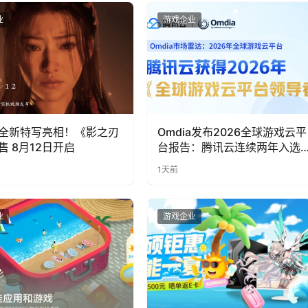
业
游戏企业
全新特写亮相！《影之刃
Omdia发布2026全球游戏云平
售 8月12日开启
台报告：腾讯云连续两年入选
“领导者”象限
1天前
业
游戏企业